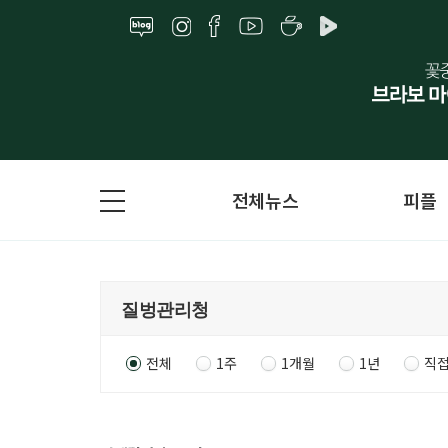
전체뉴스
피플
전체
1주
1개월
1년
직