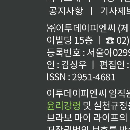
공지사항
ㅣ
기사제
㈜이투데이피엔씨 (제호
이빌딩 15층 ㅣ ☎ 02)
등록번호 : 서울아02992
인 : 김상우 ㅣ 편집인
ISSN : 2951-4681
이투데이피엔씨 임직원
윤리강령
및 실천규정을
브라보 마이 라이프의
저작권법의 보호를 받