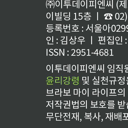
㈜이투데이피엔씨 (제호
이빌딩 15층 ㅣ ☎ 02)
등록번호 : 서울아02992
인 : 김상우 ㅣ 편집인
ISSN : 2951-4681
이투데이피엔씨 임직원
윤리강령
및 실천규정을
브라보 마이 라이프의
저작권법의 보호를 받
무단전재, 복사, 재배포