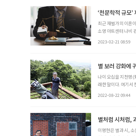
‘천문학적 규모’
최근 재벌가의 이혼이 
소영 아트센터 나비 관
려진 최 회장의 재산 
2023-02-21 08:59
했다. 세기의 이혼이
별 보러 강화에 
나이 오십을 지천명(
래한 말이다. 여기서
른다. 쉰 살이 되던 
2022-08-22 09:44
여정을 떠났다. 그렇게 
별처럼 시처럼,
이명현은 별과 시, 