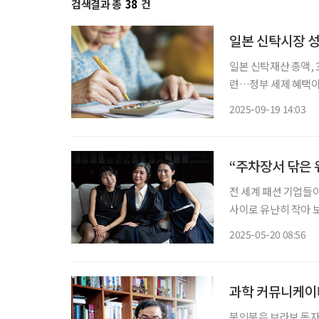
검색결과 총
38
건
일본 신탁시장 성
일본 신탁재산 총액, 3월말 기준 
련…정부 세제 혜택이 본격적 성장 견인 교육자금
세제혜택 적극 제공 민사신탁제도 허용, 신탁계약 자유 확대…향후 성장 가능성 높아 일본의
2025-09-19 14:03
신탁재산 총액이 1경
“주차장서 닦은 
전 세계 패션 기업들
사이로 유난히 작아 
그 생경한 모습에 관
2025-05-20 08:56
이 모습에 객석에서는 ‘
과학 커뮤니케이터
북인북은 브라보 독자