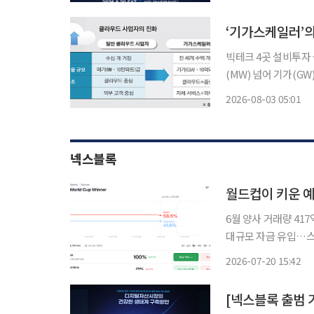
‘기가스케일러’의
빅테크 4곳 설비투자
(MW) 넘어 기가(G
클라우드 사업자인 ‘
2026-08-03 05:01
가 단위 규모로 커지
넥스블록
월드컵이 키운 예
6월 양사 거래량 41
대규모 자금 유입…스
EPL·UCL 등 후속 라인업 관건” 월드컵 개막 후 양사 거래량 6
2026-07-20 15:42
이 막을 내린 가운데,