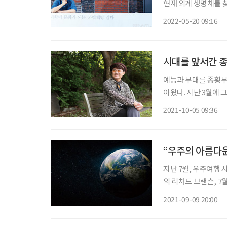
현재 외계 생명체를 찾
터내셔널 자문위원을 맡
2022-05-20 09:16
고 과학 소통가로서 
시대를 앞서간 종
예능과 무대를 종횡
아왔다. 지난 3월에
이다. 노래 내용도 제
2021-10-05 09:36
명저 ‘월든’을 쓴 월
“우주의 아름다운
지난 7월, 우주여행 
의 리처드 브랜슨, 7
일론 머스크가 달과 화
2021-09-09 20:00
로 떠나는 나이 든 