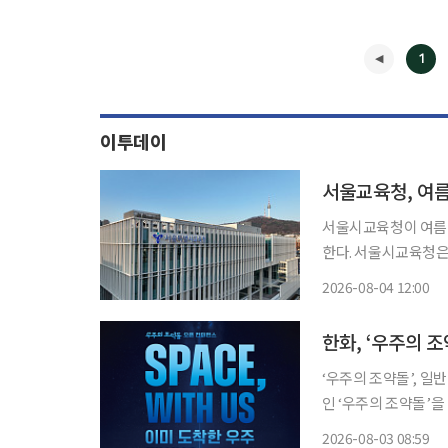
1
이투데이
서울교육청, 여름
서울시교육청이 여름방
한다. 서울시교육청은 독서캠페인 '북웨이브(BookWave)'와 연계해 산하 23개 도서관과 평
생학습관에서 가족 중심의 
2026-08-04 12:00
지털 기기 사용 증가
◀
한화, ‘우주의 
‘우주의 조약돌’, 일반 대중으로 공개 확대 한
인 ‘우주의 조약돌’
다. 한화그룹은 오는 29일 서울 마포구 상암동 큐브컨벤션센터에서 우주의 조약돌 오픈 컨퍼
2026-08-03 08:59