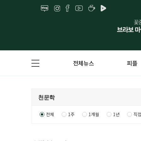
전체뉴스
피플
전체
1주
1개월
1년
직