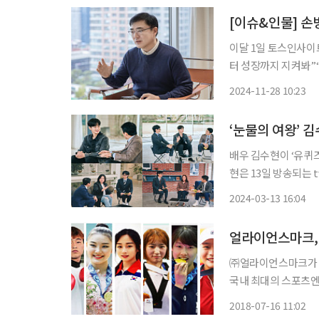
[이슈&인물] 손
이달 1일 토스인사이
터 성장까지 지켜봐”“규
려면 규제와 친해져야 합니다. 증권 유관기관인 한국거래소 이사
2024-11-28 10:23
크 수장으로 변신한 
을 위
배우 김수현이 ‘유퀴즈’에 출격한다. 최근 드라마 ‘눈
현은 13일 방송되는 tvN
번 ‘눈물의 여왕’으로
2024-03-13 16:04
밝혔다. 특히 첫 공중
얼라이언스마크,
㈜얼라이언스마크가 유
국내 최대의 스포츠엔터테인
츠엔터테인먼트사업부
2018-07-16 11:02
시스템을 구축할 계획