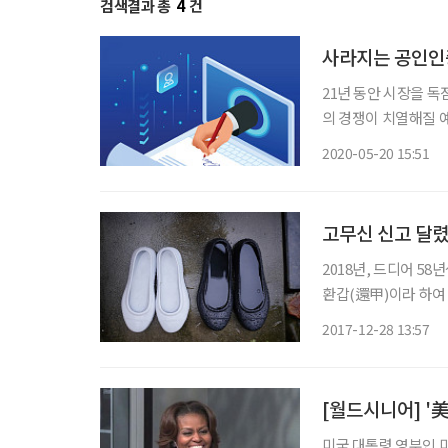
검색결과 총
4
건
사라지는 공인인
21년 동안 시장을 
의 경쟁이 치열해질 
지하는 내용이 담긴 
2020-05-20 15:51
과하면 공공기관도 공
인
고무신 신고 달
2018년, 드디어 5
환갑(還甲)이라 하여
나누어 먹지만 말이다.
2017-12-28 13:57
‘자리로 돌아왔다’는 
[월드시니어] '
미국 대통령 영부인 미셸 오바마(