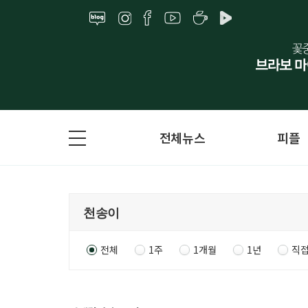
전체뉴스
피플
전체
1주
1개월
1년
직