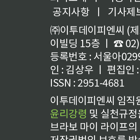
공지사항
ㅣ
기사제
㈜이투데이피엔씨 (제호
이빌딩 15층 ㅣ ☎ 02)
등록번호 : 서울아02992
인 : 김상우 ㅣ 편집인
ISSN : 2951-4681
이투데이피엔씨 임직원
윤리강령
및 실천규정을
브라보 마이 라이프의
저작권법의 보호를 받