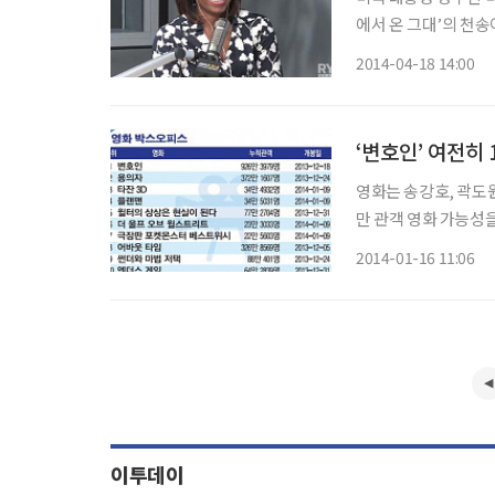
에서 온 그대’의 천
을 모으고 있는 것. 미셸은 지난 1월 29일 로스엔젤레스 라디오 방송 ‘온 에어 위드 라이언 시
2014-04-18 14:00
크레스트(On Air wit
‘변호인’ 여전히 
영화는 송강호, 곽도원
만 관객 영화 가능성
2위, 애니메이션 영화 ‘타잔 3D’가 3위
2014-01-16 11:06
들’이 시청률 40.4%
이투데이