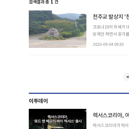
검색결과 총
1
건
천주교 발상지 ‘
코로나19의 위세가 
방콕만 하면서 휴가를
지만 생각할 테마가 있으면
2020-09-04 09:30
발상지로 알려진 곳이
이투데이
렉서스코리아, 여
렉서스코리아가 렉서스