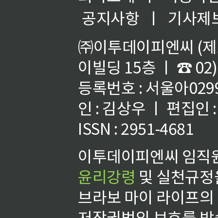
공지사항
ㅣ
기사제
㈜이투데이피엔씨 (제호
이빌딩 15층 ㅣ ☎ 02)
등록번호 : 서울아02992
인 : 김상우 ㅣ 편집인
ISSN : 2951-4681
이투데이피엔씨 임직원
윤리강령
및 실천규정을
브라보 마이 라이프의
저작권법의 보호를 받