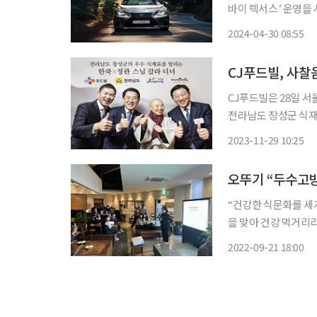
바이 렉서스’ 운영을 시작한다고 30일 밝혔
절에 따라 오감을 일
2024-04-30 08:55
골프, 공예와 탈춤 
CJ푸드빌, 사찰
CJ푸드빌은 28일 
전라남도 장성군 식재
호 CJ푸드빌 대표이
2023-11-29 10:25
오뚜기 “두수고방
“건강한 식문화를 세계와 함께하는 오뚜기” 함
을 맞아 건강 먹거리라
강’에 초점을 맞추고 
2022-09-21 18:00
Veggie)’를 선보