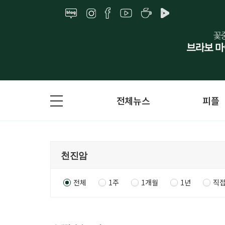
전체뉴스
피플
전체
1주
1개월
1년
직