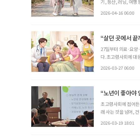
기, 등산, 러닝, 여
서, 발뒤꿈치 통증을 
2026-04-16 06:00
근골격계가 약한 시니
“살던 곳에서 끝
27일부터 의료·요양
다. 초고령사회에 대
봄 체계가 첫발을 뗀 것이다. 이번 통합돌봄은 병원 치료, 장기요양, 
2026-03-27 06:00
로 운영되던 기존 방
“노년이 좋아야 
초고령사회에 접어든 
래 사는 것을 넘어,
러한 변화 속에서 노
2026-03-19 18:01
발을 