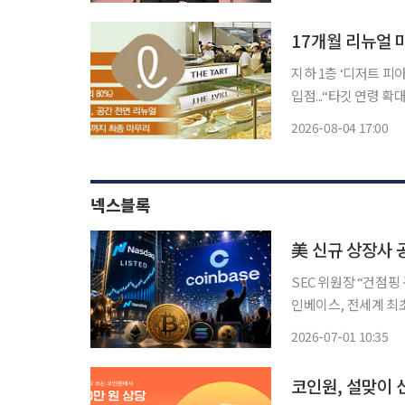
열린 공식 행사로, 
지하 1층 ‘디저트 피
입점...“타깃 연령 확대
이 정말 젊어진 것 같아
2026-08-04 17:00
오전 11시 20분, 롯
넥스블록
美 신규 상장사 
SEC 위원장 “건점핑
인베이스, 전세계 최초
최대 변수” 미국 증권거래위원회(SEC)가 신규 상장사의 공시 규정을 대폭 완화하면서 가상
2026-07-01 10:35
코인원, 설맞이 신