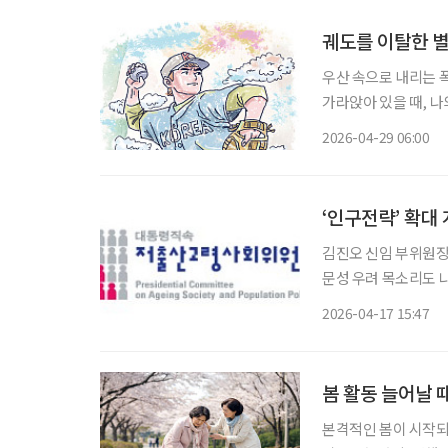
궤도를 이탈한 별
우산 속으로 내리는 폭포, 침묵하는 신들의
가라앉아 있을 때, 나
은 납덩이를 매단 듯 무겁
2026-04-29 06:00
스치는 것은 어제 미처
‘인구전략’ 확대
김진오 신임 부위원장,
문성 우려 목소리도 나와 조직 확대 개편을 앞둔 저출산·고령사회위원회의 과제
운데 정책 컨트롤타워로
2026-04-17 15:47
통령은 16일 저출산
봄 활동 늘어날 때
본격적인 봄이 시작되