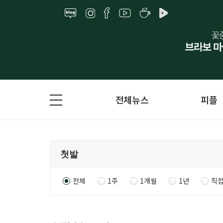
전체뉴스
피플
전체
1주
1개월
1년
직