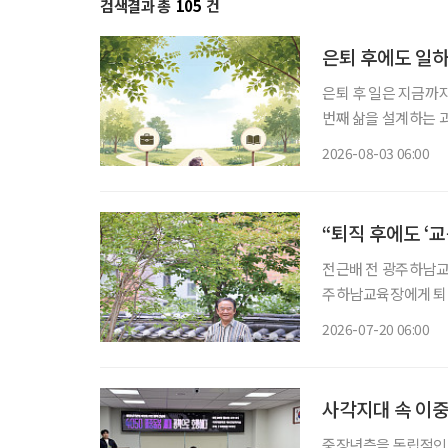
검색결과 총
105
건
은퇴 후에도 일하
은퇴 후 일은 지금까
번째 삶을 설계하는 과정이다. 은퇴를 앞뒀거나 회사를 나온 뒤 많
“이제 무슨 일을 해
2026-08-03 06:00
여전하다. 무엇보다 
“퇴직 후에도 ‘
전근배 전 광주하남교육장 많은 사람이 퇴직을 인생의 쉼표라고 말한다. 하
주하남교육장에게 퇴직
히 학교폭력 예방 
2026-07-20 06:00
조직해 활동하고 있다
사각지대 속 이중
중장년층을 독립적인 