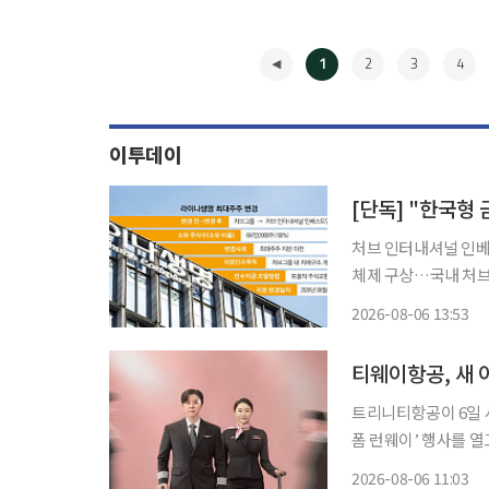
1
2
3
4
이투데이
처브 인터내셔널 인
체제 구상…국내 처브 계열사 편입 가능성
베스트먼트로 변경하며
2026-08-06 13:53
향후 국내 금융지주사
◀
사전 작업으로
티웨이항공, 새 
트리니티항공이 6일 
폼 런웨이’ 행사를 
SSC(Selective Service Ca
2026-08-06 11:03