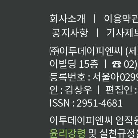
회사소개
ㅣ
이용약
공지사항
ㅣ
기사제
㈜이투데이피엔씨 (제호
이빌딩 15층 ㅣ ☎ 02)
등록번호 : 서울아02992
인 : 김상우 ㅣ 편집인
ISSN : 2951-4681
이투데이피엔씨 임직원
윤리강령
및 실천규정을