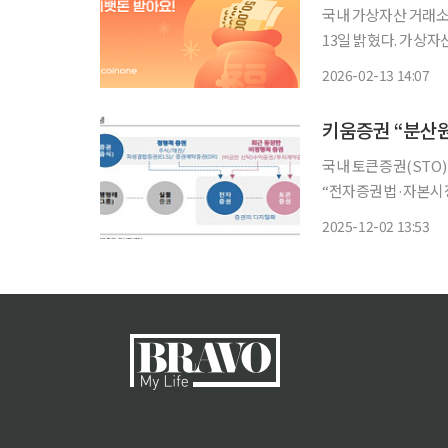
국내 가상자산 거래소 코인원이 설 연휴를 
13일 밝혔다. 가상
릴 수 있도록 기획했다. ‘설맞이 세뱃돈 이벤트 패키지’는 13일부터 18일까지 설 연휴 
2026-02-13 14:07
행한다. 코인원에 생애
키움증권 “분산원
국내 토큰증권(STO
“전자증권법·자본시장
단계”라며 “분산원장
2025-12-02 13:53
전자증권법과 자본시장
이어