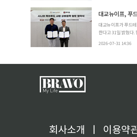
이 성장했
대교뉴이프, 푸
대교뉴이프가 푸드테크
한다고 31일 밝혔다. 협약식은 전날 서울 관악구 대교타워에서 열렸다. 김경호 대교뉴이프 대
표와 공경율 푸드팡 대표 등 양사 관
2026-07-31 14:36
스 운영 역량과 푸드팡
회사소개
ㅣ
이용약