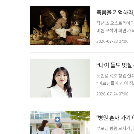
죽음을 기억하라,
작년 초 오스트리아의
비싼 보석이 화면 가
(Vanitas) 정물
2026-07-28 07:00
올랐다. 낯선 도시에
“나이 듦도 멋질
노인용 욕조 창업 실
“어르신들이 왜 이 장소에 나와 계신 것
대표는 수업 중 지도
2026-07-24 07:00
‘병원 혼자 가기
부모님 병원 모시기, 이제는 혼자 고