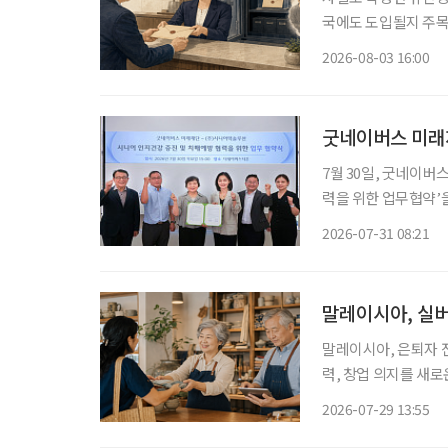
국에도 도입될지 주목
있다. 한국에서도 자필
2026-08-03 16:00
일 국회도서관의 ‘미
7월 30일, 굿네이
력을 위한 업무협약’을 체결했다. 이번 협약은 초고령사회
과 치매예방을 위한 
2026-07-31 08:21
기 
말레이시아, 실버
말레이시아, 은퇴자 전용 소액
력, 창업 의지를 새
오르고 있는 가운데 
2026-07-29 13:55
액금융 제도를 도입했