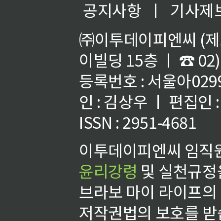
공지사항
ㅣ
기사제
㈜이투데이피엔씨 (제호
이빌딩 15층 ㅣ ☎ 02)
등록번호 : 서울아02992
인 : 김상우 ㅣ 편집인
ISSN : 2951-4681
이투데이피엔씨 임직원
윤리강령
및 실천규정을
브라보 마이 라이프의
저작권법의 보호를 받