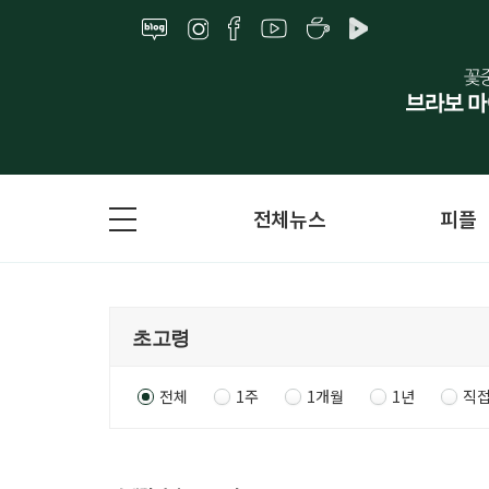
전체뉴스
피플
전체
1주
1개월
1년
직