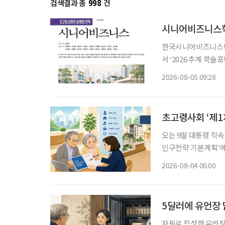
검색결과 총
998
건
시니어비즈니스학
한국시니어비즈니스학회
서 ‘2026 추계 학
고 5일 밝혔다. 이번 행사는 초고령사회가 가져올 사회·경제적 변화에 대응하기 위한 정책과
2026-08-05 09:28
산업 전략을 논의하고
초고령사회 ‘제1
오는 9월 대통령 직
인구전략 기본계획’에 관심이 모이고 있다. 
에 초점을 맞췄던 기
2026-08-04 06:00
사회, 생산가능인구 감
5달러에 유언장 
자필로 작성한 유언장