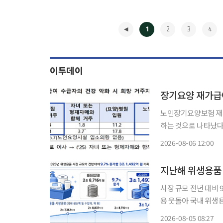
1
2
3
4
이투데이
장기요양 재가급여
노인장기요양보험 재가
하는 것으로 나타났다. 집
일 이 같은 내용이 담
2026-08-06 12:00
과 한국리서치가 지난해
◀
지난해 위생용품 
시장 규모 전년 대비 
용 웃돌아 국내 위생용품 시장 규모가 지난해 3조원을 넘어섰다. 초고령사회 진입으로 성인용
기저귀 공급이 늘어난
2026-08-05 08:27