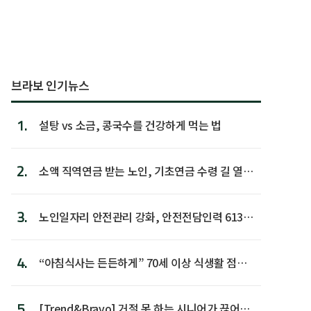
브라보 인기뉴스
1.
설탕 vs 소금, 콩국수를 건강하게 먹는 법
2.
소액 직역연금 받는 노인, 기초연금 수령 길 열린
다
3.
노인일자리 안전관리 강화, 안전전담인력 613명
첫 배치
4.
“아침식사는 든든하게” 70세 이상 식생활 점수
가장 높아
5.
[Trend&Bravo] 거절 못 하는 시니어가 끊어야