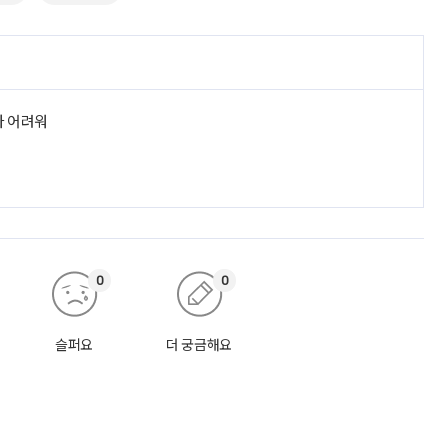
라 어려워
0
0
슬퍼요
더 궁금해요