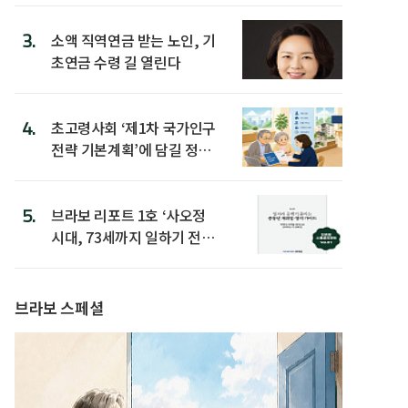
3.
소액 직역연금 받는 노인, 기
초연금 수령 길 열린다
4.
초고령사회 ‘제1차 국가인구
전략 기본계획’에 담길 정책
은
5.
브라보 리포트 1호 ‘사오정
시대, 73세까지 일하기 전략’
발간
브라보 스페셜