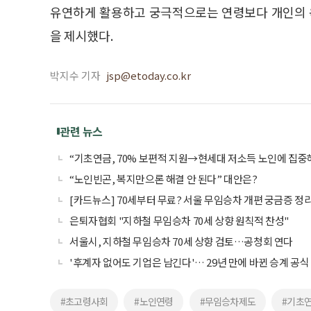
유연하게 활용하고 궁극적으로는 연령보다 개인의 
을 제시했다.
박지수 기자
jsp@etoday.co.kr
관련 뉴스
“기초연금, 70% 보편적 지원→현세대 저소득 노인에 집중
“노인빈곤, 복지만으론 해결 안 된다” 대안은?
[카드뉴스] 70세부터 무료? 서울 무임승차 개편 궁금증 정
은퇴자협회 "지하철 무임승차 70세 상향 원칙적 찬성"
서울시, 지하철 무임승차 70세 상향 검토…공청회 연다
'후계자 없어도 기업은 남긴다'… 29년 만에 바뀐 승계 공식
#초고령사회
#노인연령
#무임승차제도
#기초