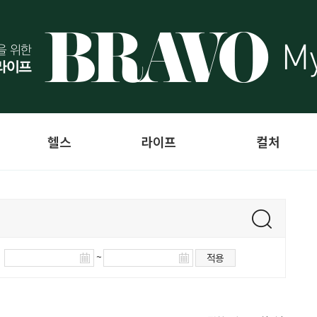
헬스
라이프
컬처
~
적용