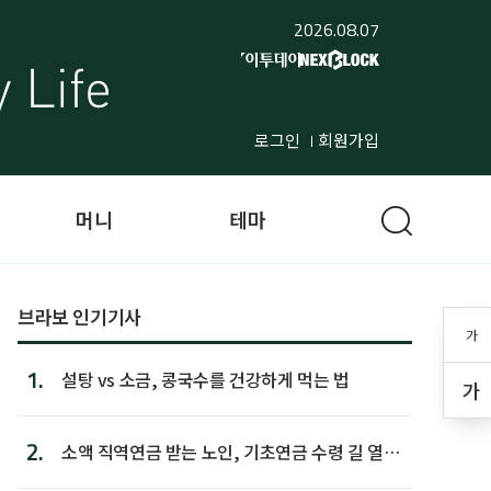
2026.08.07
로그인
회원가입
머니
테마
브라보 인기기사
가
1.
설탕 vs 소금, 콩국수를 건강하게 먹는 법
가
2.
소액 직역연금 받는 노인, 기초연금 수령 길 열린
다