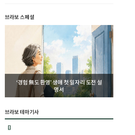
발간
브라보 스페셜
‘경험 無도 환영’ 생애 첫 일자리 도전 설
명서
브라보 테마기사
[]