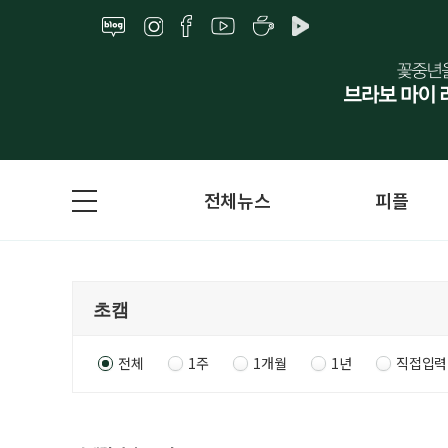
전체뉴스
피플
전체
1주
1개월
1년
직접입력