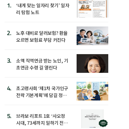
1.
‘내게 맞는 일자리 찾기’ 일자
리 탐험 노트
2.
노후 대비로 달러보험? 환율
오르면 보험료 부담 커진다
3.
소액 직역연금 받는 노인, 기
초연금 수령 길 열린다
4.
초고령사회 ‘제1차 국가인구
전략 기본계획’에 담길 정책
은
5.
브라보 리포트 1호 ‘사오정
시대, 73세까지 일하기 전략’