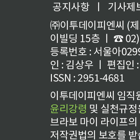
공지사항
ㅣ
기사제
㈜이투데이피엔씨 (제호
이빌딩 15층 ㅣ ☎ 02)
등록번호 : 서울아02992
인 : 김상우 ㅣ 편집인
ISSN : 2951-4681
이투데이피엔씨 임직원
윤리강령
및 실천규정을
브라보 마이 라이프의
저작권법의 보호를 받