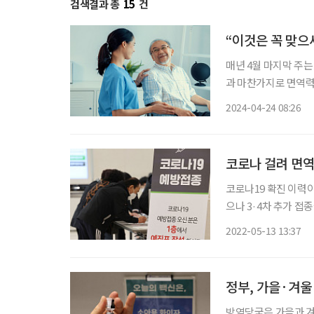
검색결과 총
15
건
“이것은 꼭 맞으
매년 4월 마지막 주
과 마찬가지로 면역력
과 교수는 “건강관리
2024-04-24 08:26
코로나19, 폐렴, 
로
코로나 걸려 면역
코로나19 확진 이력이
으나 3·4차 추가 접
코로나19 예방접종대
2022-05-13 13:37
12일부터 적용한다고
정부, 가을·겨울
방역당국은 가을과 겨