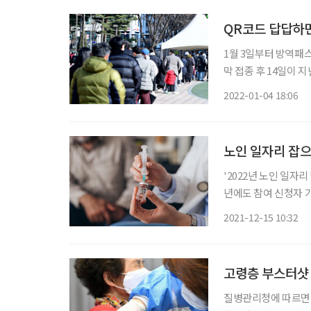
QR코드 답답하
1월 3일부터 방역패
막 접종 후 14일이 
로나19 백신 2차 접종
2022-01-04 18:06
따라서 2021년 7월 
노인 일자리 잡으
'2022년 노인 일자
년에도 참여 신청자 
참여자의 추가 접종(3차 
2021-12-15 10:32
식적으로 발표한 202
고령층 부스터샷
질병관리청에 따르면 최