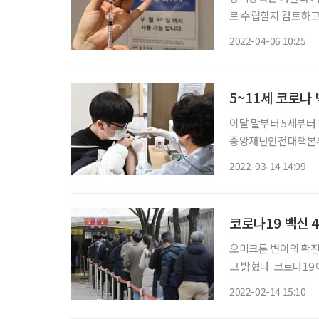
로 수립할지 검토하고 있다고 밝혔다. 이상원 중앙
례브리핑에서 “4차 
2022-04-06 10:25
5~11세 코로나 
이달 말부터 5세부터 1
중앙재난안전대책본부 
의 중요성이 여전히 큰
2022-03-14 14:09
한 백신 접종을 전국 
코로나19 백신 
오미크론 변이의 확진
고 밝혔다. 코로나1
병원·시설에 대한 추가접종 계획을 발표했다
2022-02-14 15:10
저하자(약 130만 명