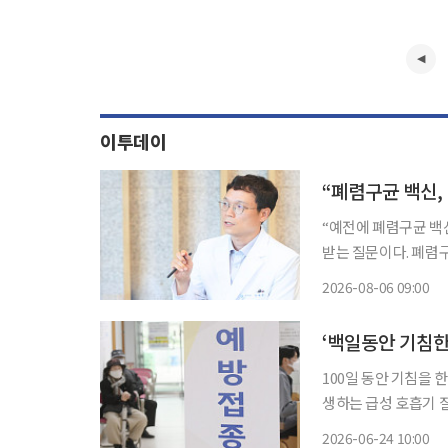
이투데이
“폐렴구균 백신,
“예전에 폐렴구균 백신을 맞았는데 
받는 질문이다. 폐렴
가들은 과거 접종 이
2026-08-06 09:00
한다. 폐렴구균
‘백일동안 기침한
100일 동안 기침을 한다
생하는 급성 호흡기 
를 통해 쉽게 전파되
2026-06-24 10:00