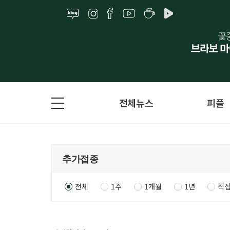
전체뉴스
피플
전체
1주
1개월
1년
직