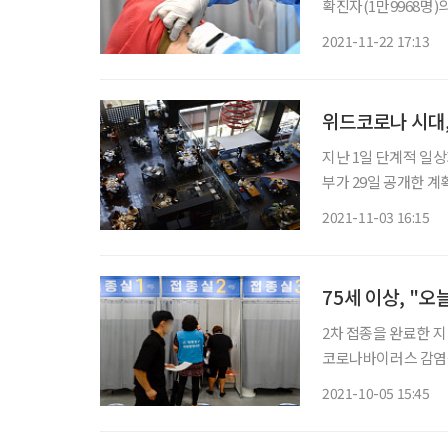
확진자(1만9968명)의
이상 증가한 수치다. 
2021-11-22 17:13
88%에서 95%로 올
위드코로나 시대,
지난 1일 단계적 일
부가 29일 공개한 계
운영제한 완화, 2차 
2021-11-03 16:15
이다. 한 단계를 4주
75세 이상, "
2차 접종을 완료한 지
코로나바이러스 감염증
오후 8시부터 시작된다. 7
2021-10-05 15:45
부터 전국 위탁의료기