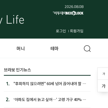
2026.08.08
로그인
회원가입
머니
테마
브라보 인기뉴스
가
1.
"후회하지 않으려면" 60세 넘어 끊어내야 할 사
가
람 1위
2.
‘아파도 집에서 늙고 싶어…’ 고령 가구 40% 노
후 주택이라 어...