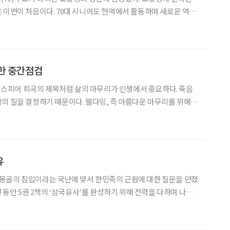
 이번이 처음이다. 70대 시니어도 현역에서 활동하며 새로운 역사
다. 프란치스코 교황은 11일(현지시간) 바티
로 주교를 교황청 고위직인 교황청 성직자성 장관에
한 중간점검
 셰익스피어 희곡의 제목처럼 삶의 마무리가 인생에서 중요하다. 죽음
의 질을 결정하기 때문이다. 웰다잉, 즉 아름다운 마무리를 위해서
고 준비할 수 있는 자세가 필요하다. 원혜영 웰다잉문화운동 대표
잉의 의미와 필요성, 그리고 실천 방법에 관해 얘기를 나눴다.
유
)은 몽골의 침입이라는 국난에 맞서 한민족의 근원에 대한 질문을 던졌
년 동안 5권 2책의 ‘삼국유사’를 완성하기 위해 전력을 다하며 나름
 볼 수 없는 한민족 역사의 대기록이다. 우리의 반만년 역사를 밝힌
의 신라 향가는 고대 문학사를 실증하고 있으며,