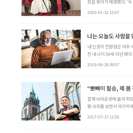
장을 찾아가 해결했다. '두
중에 은퇴한 초유의 사건을
2020-01-31 15:07
나는 오늘도 사람을
내 인생의 전환점은 아주 
전 내 나이 50세 되던 해
들이 다 만들어줬다. 문서
2019-08-26 09:57
프리핸드로 건축 기본 스
“뽀빠이 필승, 제 
함께 브라운관에 울려 퍼졌던
램 사회를 보면서 마지막에
서 제2의 인생을 숨가쁘게
2017-07-17 11:56
자였던 그의 소식을 우리는