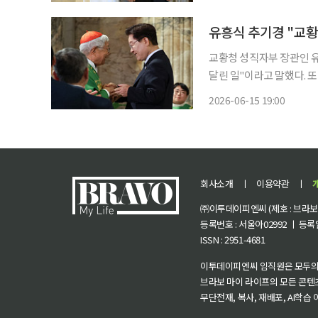
대통령은 이 자리에서 교황
유흥식 추기경 "교황
교황청 성직자부 장관인 유
달린 일"이라고 말했다. 또
한 역할을 할 수 있을 것이라는 기대도 내비쳤다. 
2026-06-15 19:00
로대성당 앞에서 기자들과
회사소개
ㅣ
이용약관
ㅣ
㈜이투데이피엔씨 (제호 : 브라보 마
등록번호 : 서울아02992 ㅣ 등록일자
ISSN : 2951-4681
이투데이피엔씨 임직원은 모두의
브라보 마이 라이프의 모든 콘텐
무단전재, 복사, 재배포, AI학습