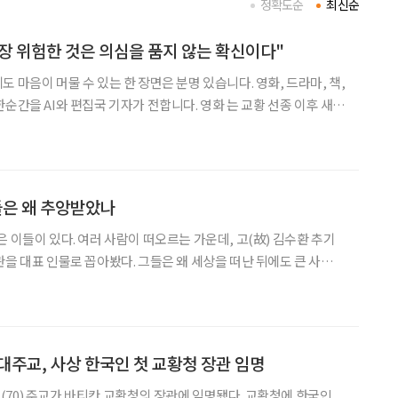
정확도순
최신순
가장 위험한 것은 의심을 품지 않는 확신이다"
 마음이 머물 수 있는 한 장면은 분명 있습니다. 영화, 드라마, 책,
와 편집국 기자가 전합니다. 영화 는 교황 선종 이후 새
인 '콘클라베'를 무대로 권력과 신념, 이에 따른 인간의 내면을 집
외부와 철저히 단절된 공간에서 추기경들
들은 왜 추앙받았나
 이들이 있다. 여러 사람이 떠오르는 가운데, 고(故) 김수환 추기
관을 대표 인물로 꼽아봤다. 그들은 왜 세상을 떠난 뒤에도 큰 사람으
수환 추기경과 이어령 장관을 가까이에서 보고 기억하는 사람들에게
그 이유를 물어봤다. ◇김수환 추기경의 소통법 “여기 명동대성당
 대주교, 사상 한국인 첫 교황청 장관 임명
70) 주교가 바티칸 교황청의 장관에 임명됐다. 교황청에 한국인