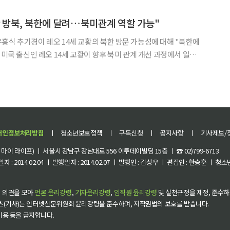
의 방한을 공식 요청했으며, 한반도 평화 문제를 논
 방북, 북한에 달려…북미관계 역할 가능"
흥식 추기경이 레오 14세 교황의 북한 방문 가능성에 대해 "북한에
 미국 출신인 레오 14세 교황이 향후 북미 관계 개선 과정에서 일정
유 추기경은 14일(현지시간) 바티칸 성베드
 만나 교황의 방북 가능성을 묻는 질문에 "북한에서
개인정보처리방침
ㅣ
청소년보호정책
ㅣ
구독신청
ㅣ
공지사항
ㅣ
기사제보/
이 라이프) ㅣ 서울시 강남구 강남대로 556 이투데이빌딩 15층 ㅣ ☎ 02)799-6713
 : 2014.02.04 ㅣ 발행일자 : 2014.02.07 ㅣ 발행인 : 김상우 ㅣ 편집인 : 한승훈 ㅣ
 의견을 모아
언론 윤리강령
,
기자윤리강령
,
임직원 윤리강령
및 실천규정을 제정, 준수하
츠(기사)는 인터넷신문위원회 윤리강령을 준수하며, 저작권법의 보호를 받습니다.
 이용 등을 금지합니다.