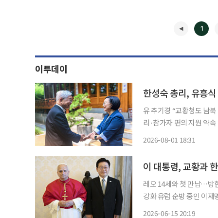
1
이투데이
한성숙 총리, 유흥식
유 추기경 “교황청도 남북
리·참가자 편의 지원 약속 한성숙 국무총리가 한국인 최초로 교황청 성직자부 장관을 맡은 유
흥식 라자로 추기경과 만나
2026-08-01 18:31
서울에서 열리는 세계청년
◀
이 대통령, 교황과 
레오 14세와 첫 만남…방
강화 유럽 순방 중인 이재명 대통령이 15일(현지시간) 레오 14세 교황과 만나 한반도 평화 구
상을 설명하고 2027년 
2026-06-15 20:19