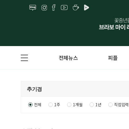
전체뉴스
피플
전체
1주
1개월
1년
직접입력