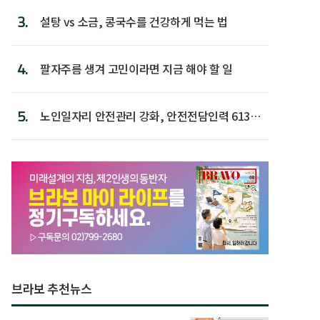
3.
설탕 vs 소금, 콩국수를 건강하게 먹는 법
4.
팔자주름 생겨 고민이라면 지금 해야 할 일
5.
노인일자리 안전관리 강화, 안전전담인력 613명
첫 배치
브라보 추천뉴스