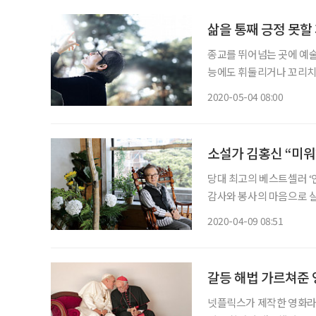
삶을 통째 긍정 못할
종교를 뛰어넘는 곳에 예술
능에도 휘둘리거나 꼬리치지
기가 쉽던가. 매사 스텝이
2020-05-04 08:00
불러 위안을 구하고서도 
소설가 김홍신 “미워
당대 최고의 베스트셀러 ‘
감사와 봉사의 마음으로 살
명칭들로 지칭될 수 있다.
2020-04-09 08:51
한 작가다. 코로나19 확
갈등 해법 가르쳐준 영
넷플릭스가 제작한 영화라