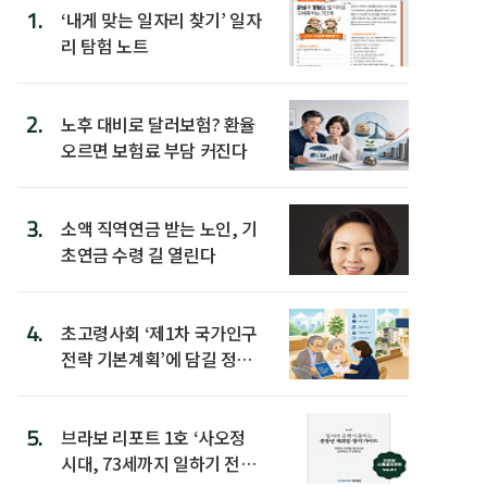
1.
‘내게 맞는 일자리 찾기’ 일자
리 탐험 노트
2.
노후 대비로 달러보험? 환율
오르면 보험료 부담 커진다
3.
소액 직역연금 받는 노인, 기
초연금 수령 길 열린다
4.
초고령사회 ‘제1차 국가인구
전략 기본계획’에 담길 정책
은
5.
브라보 리포트 1호 ‘사오정
시대, 73세까지 일하기 전략’