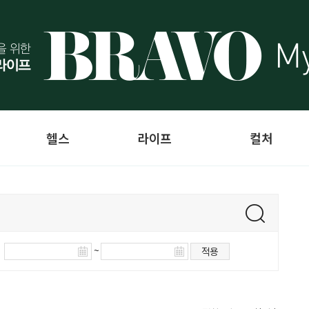
헬스
라이프
컬처
~
적용