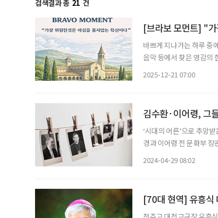
검색결과 총
21
건
[브라보 모먼트] "
바쁘게 지나가는 하루 중에도
음악 등에서 찾은 영감의 한순간을 AI
교황을 선출하는 비밀 회의
2025-12-21 07:00
요하게 들여다 봅니다. 
김수환·이어령, 그
‘시대의 어른’으로 추앙받은
경과 이어령 전 문화부 장
로 기억되고 있을까. 김
2024-04-29 08:02
[70대 현역] 유흥식
천주교 대전교구장 유흥식(