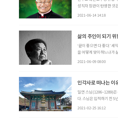
성직자 장관이 탄생한 것은
를 만들어갈 수 있다는 사실을 새삼 알려준 사례
2021-06-14 14:18
칸 시국에서 유흥식 라자
삶의 주인이 되기 위
‘끝이 좋으면 다 좋다.’
을 어떻게 맞이하느냐가 삶
는 스스로 생각하고 결정하
2021-06-09 08:00
(71)를 만나 현시대 웰다
인각사로 떠나는 이
일연 스님(1206~1289
다. 스님은 입적하기 전 5
의 답을 했다. 정사에서는
2021-02-25 16:12
고조선과 단군신화, 14수