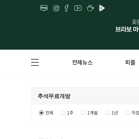
전체뉴스
피플
전체
1주
1개월
1년
직