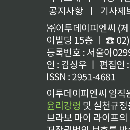
공지사항
ㅣ
기사제
㈜이투데이피엔씨 (제호
이빌딩 15층 ㅣ ☎ 02)
등록번호 : 서울아02992
인 : 김상우 ㅣ 편집인
ISSN : 2951-4681
이투데이피엔씨 임직원
윤리강령
및 실천규정을
브라보 마이 라이프의
저작권법의 보호를 받