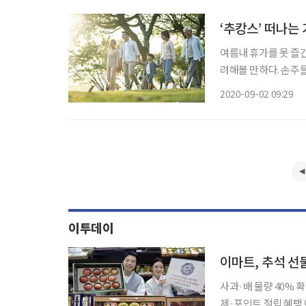
‘추캉스’ 떠나는
여름내 휴가를 못 즐
려해볼 만하다. 손주
된 다양한 프로모션을 소개한다. 사진 각
2020-09-02 09:29
화월드는 독립된 침실
이투데이
이마트, 추석 선
사과·배 물량 40%
제·포인트 적립 혜택 이마트가 추석 선물세트 사전예약 프로모션을 펼치며 명절 대목 잡기에