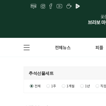
전체뉴스
피플
전체
1주
1개월
1년
직