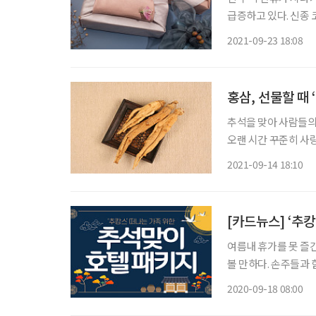
급증하고 있다. 신종
늘어난 상황에서 명절까지 이어진 탓이다. 즐거운
2021-09-23 18:08
곳이 쓰레기로 몸살을
홍삼, 선물할 때 
추석을 맞아 사람들의
오랜 시간 꾸준히 사
다. 1895년 고종 32
2021-09-14 18:10
홍삼 스틱, 홍삼정, 
[카드뉴스] ‘추
여름내 휴가를 못 즐
볼 만하다. 손주들과
2020-09-18 08:00