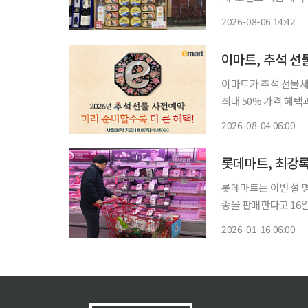
나선다고 6일 밝혔다. 사전예약은 이날부터 내달 16일까지 42일간 이어지며, 지난 추석보
2026-08-06 14:42
기한을 이틀 더 늘렸다
이마트, 추석 
이마트가 추석 선물세
최대 50% 가격 혜
축산·수산·와인 등 다양한 선물세트를 준
2026-08-04 06:00
일까지 42일 동안 
롯데마트, 최강록
롯데마트는 이번 설 
종을 판매한다고 16일 밝혔다. 롯데마트는 ‘최강록의 나야 LA갈비 
규 야끼니꾸 세트’를 엘
2026-01-16 06:00