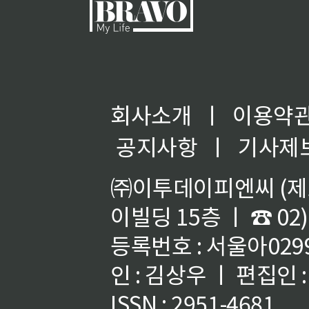
회사소개
ㅣ
이용약
공지사항
ㅣ
기사제
㈜이투데이피엔씨 (제호
이빌딩 15층 ㅣ ☎ 02)
등록번호 : 서울아02992
인 : 김상우 ㅣ 편집인
ISSN : 2951-4681