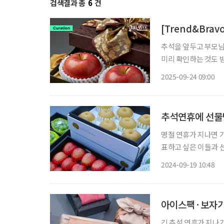
검색결과 총
6
건
[Trend&Bra
추석을 앞두고 부모님
미리 확인하는 것도 
성수품 구매의향 조사
2025-09-24 09:00
다. 특히 사과와 과일
추석연휴에 선물받
명절 연휴가 지나면 
표하고 싶은 이들과 
로 과일이기 때문이다.
2024-09-19 10:48
한국농수산식품유통공사
아이스팩·보자기 
긴 추석 연휴가 지나