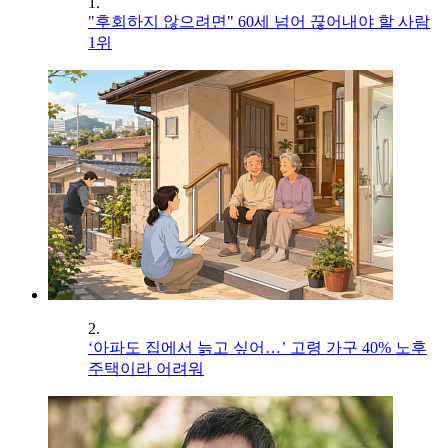
1.
"후회하지 않으려면" 60세 넘어 끊어내야 할 사람
1위
2.
‘아파도 집에서 늙고 싶어…’ 고령 가구 40% 노후
주택이라 어려워