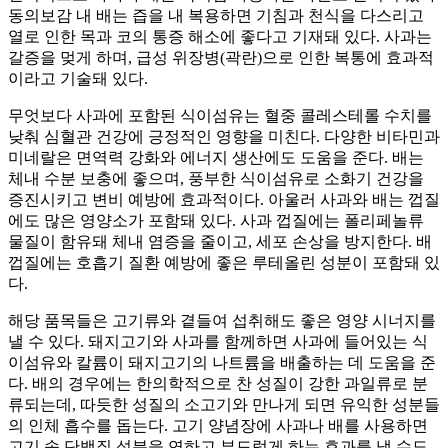
동의보감 내 배는 즙을 내 복용하면 기침과 천식을 다스리고
열로 인한 목과 코의 통증 해소에 좋다고 기재돼 있다. 사과는
갈증을 멎게 하며, 급성 위장병(곽란)으로 인한 복통에 효과적
이라고 기술돼 있다.
무엇보다 사과에 포함된 식이섬유는 혈중 콜레스테롤 수치를
낮춰 심혈관 건강에 긍정적인 영향을 미친다. 다양한 비타민과
미네랄은 면역력 강화와 에너지 생산에도 도움을 준다. 배는
체내 수분 보충에 좋으며, 풍부한 식이섬유로 소화기 건강을
증진시키고 변비 예방에 효과적이다. 아울러 사과와 배는 껍질
에도 많은 영양소가 포함돼 있다. 사과 껍질에는 폴리페놀류
물질이 함유돼 체내 염증을 줄이고, 세포 손상을 방지한다. 배
껍질에는 호흡기 질환 예방에 좋은 루테올린 성분이 포함돼 있
다.
해당 품목들은 고기류와 곁들여 섭취해도 좋은 영양 시너지를
낼 수 있다. 돼지고기와 사과를 함께하면 사과에 들어있는 식
이섬유와 칼륨이 돼지고기의 나트륨을 배출하는 데 도움을 준
다. 배의 경우에는 한의학적으로 찬 성질이 강한 과일류로 분
류되는데, 따듯한 성질의 소고기와 만나게 되면 유익한 성분들
의 인체 흡수를 돕는다. 고기 양념장에 사과나 배를 사용하면
고기 속 단백질 성분을 연하고 부드럽게 하는 효과를 낼 수도