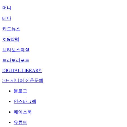
머니
테마
카드뉴스
컷&칼럼
브라보스페셜
브라보리포트
DIGITAL LIBRARY
50+ 시니어 신춘문예
블로그
인스타그램
페이스북
유튜브