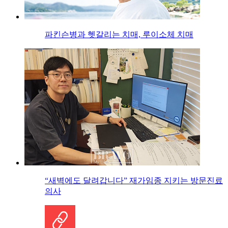
파킨슨병과 헷갈리는 치매, 루이소체 치매
“새벽에도 달려갑니다” 재가임종 지키는 방문진료
의사