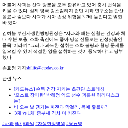
더불어 사과는 산과 당분을 모두 함유하고 있어 충치 번식을
키울 수 있다. 실제 영국 킹스칼리지 런던 치과 연구소는 탄산
음료나 술보다 사과가 치아 손상 위험을 3.7배 높인다고 밝힌
바 있다.
김하늘 부산자생한방병원장은 “사과와 배는 심혈관 건강과 체
내 수분 보충, 소화 촉진에도 좋아 명절 선물로는 안성맞춤인
품목”이라며 “그러나 과도한 섭취는 소화 불량과 혈당 문제를
일으킬 수 있어 적절한 양을 섭취하는 것이 중요하다”고 당부
했다.
손효정 기자
shjlife@etoday.co.kr
관련 뉴스
[카드뉴스] 손목 건강 지키는 초간단 스트레칭
‘포스트 장미란’ 박혜정 역도 선수 괴롭힌 허리디스크
는?
비 오는 날 땡기는 파전과 막걸리, 몸에 좋을까?
'3채 vs 1채' 종부세 격차 더 커진다
#사과
#배
#과일
#자생한방병원
#당뇨병