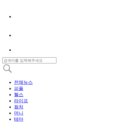
전체뉴스
피플
헬스
라이프
컬처
머니
테마