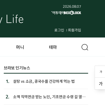
2026.08.07
로그인
회원가입
머니
테마
브라보 인기뉴스
가
1.
설탕 vs 소금, 콩국수를 건강하게 먹는 법
가
2.
소액 직역연금 받는 노인, 기초연금 수령 길 열린
다