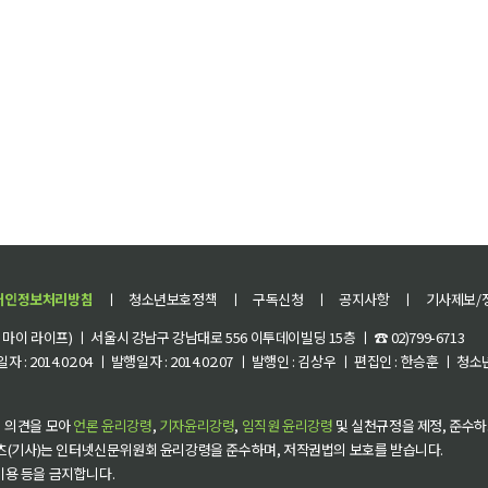
개인정보처리방침
ㅣ
청소년보호정책
ㅣ
구독신청
ㅣ
공지사항
ㅣ
기사제보/
이 라이프) ㅣ 서울시 강남구 강남대로 556 이투데이빌딩 15층 ㅣ ☎ 02)799-6713
 : 2014.02.04 ㅣ 발행일자 : 2014.02.07 ㅣ 발행인 : 김상우 ㅣ 편집인 : 한승훈 ㅣ
 의견을 모아
언론 윤리강령
,
기자윤리강령
,
임직원 윤리강령
및 실천규정을 제정, 준수하
츠(기사)는 인터넷신문위원회 윤리강령을 준수하며, 저작권법의 보호를 받습니다.
 이용 등을 금지합니다.