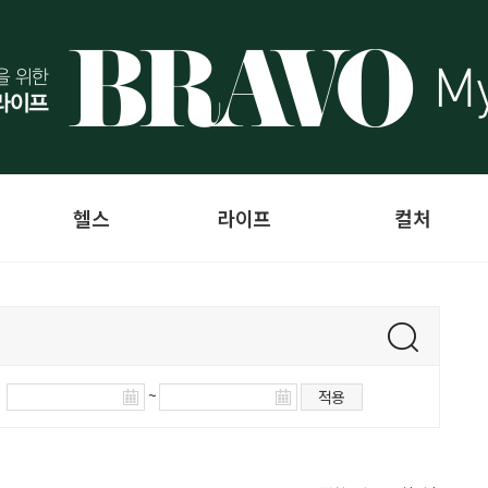
헬스
라이프
컬처
~
적용