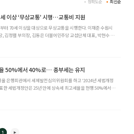
정확도순
최신순
0세 이상 ‘무상교통’ 시행…교통비 지원
70세 이상을 대상으로 무상교통을 시행한다. 이재준 수원시
장, 김정렬 부의장, 김동은 더불어민주당 교섭단체 대표, 박현수 국
청 상황실에서 여야 공동선언을 했다. 수원시 여야가 협력해
업은 △출산지원금 확대 △청소년 생리용품 지원 △무상교
율 50%에서 40%로… 종부세는 유지
서울 은행회관에서 세제발전심의위원회를 하고 '2024년 세법개정
발표한 세법개정안은 25년 만에 상속세 최고세율을 현행 50%에서
간과 공제 금액을 물가와 자산 등 변화에 맞춰 대폭 완화하는 내용을
상속세 완화, 가상자산 과세 2년 유예(2025→2027년
1