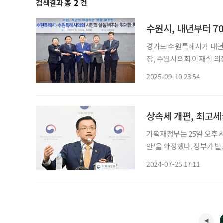
검색결과 총
2
건
수원시, 내년부터 7
경기도 수원특례시가 내년부터 
장, 수원시의회 이재식 의
민의힘 교섭단체 대표는 10일 시
2025-09-10 23:54
추진하는 시민체감 숙원사
상속세 개편, 최고세
기획재정부는 25일 오후 
안'을 확정했다. 정부가 
40%로 인하하고, 과표구
2024-07-25 17:11
담고 있다. 세법개정안에는 