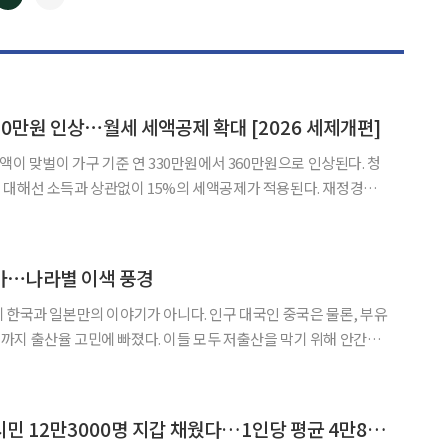
◀
▶
0만원 인상⋯월세 세액공제 확대 [2026 세제개편]
액이 맞벌이 가구 기준 연 330만원에서 360만원으로 인상된다. 청
해선 소득과 상관없이 15%의 세액공제가 적용된다. 재정경제
년 세제개편안’의 민생 부문을 보면, 먼저 EITC 소득요건이 완화한다.
 2600만원으로, 맞벌이 가구가 4400만원에
아⋯나라별 이색 풍경
 한국과 일본만의 이야기가 아니다. 인구 대국인 중국은 물론, 부유
 빠졌다. 이들 모두 저출산을 막기 위해 안간힘
안을 찾지 못하고 있다. 나라별로 처한 현실을 조명해 본다. ◇결
르 출산율 사상 최저 지난해 도시국가 싱가포르 합계출산율은
수원시, 5개월만에 시민 12만3000명 지갑 채웠다…1인당 평균 4만8000원 돌려받아