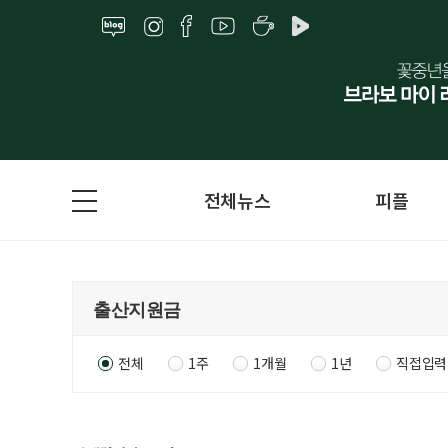
전체뉴스
피플
전체
1주
1개월
1년
직접입력