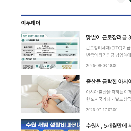
이투데이
맞벌이 근로장려금 3
근로장려세제(EITC) 지급
년층의 퇴직연금 납입액에 대
부가 3일 발표한 ‘2026
2026-08-03 18:00
단독 가구는 2200만원에서
출산율 급락한 아시
아시아 출산율 저하는 이제
한 도시국가와 개발도상국까지 출산율 고민에
을 보태고 있으나 뚜렷한 대
2026-07-17 07:00
혼부터 기피⋯작년 싱가포