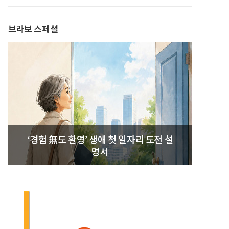
발간
브라보 스페셜
‘경험 無도 환영’ 생애 첫 일자리 도전 설
명서