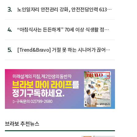
3.
노인일자리 안전관리 강화, 안전전담인력 613명
첫 배치
4.
“아침식사는 든든하게” 70세 이상 식생활 점수
가장 높아
5.
[Trend&Bravo] 거절 못 하는 시니어가 끊어야
할 행동 5
브라보 추천뉴스