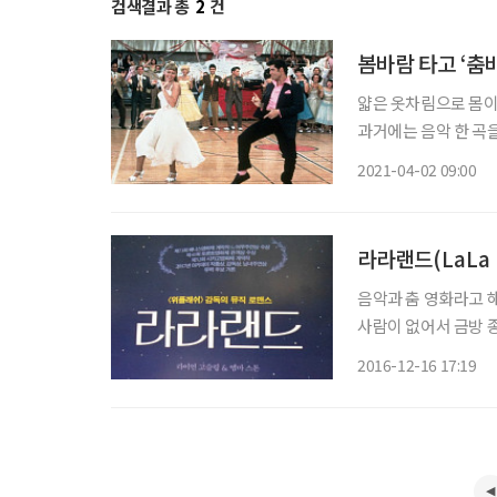
검색결과 총
2
건
봄바람 타고 ‘춤
얇은 옷차림으로 몸이
과거에는 음악 한 곡
지만, 요즘은 유튜브 
2021-04-02 09:00
운 리듬 속으로 빠져들
라라랜드(LaLa 
음악과 춤 영화라고 
사람이 없어서 금방 
왈츠가 나왔다. 영화 
2016-12-16 17:19