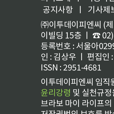
공지사항
ㅣ
기사제
㈜이투데이피엔씨 (제호
이빌딩 15층 ㅣ ☎ 02)
등록번호 : 서울아02992
인 : 김상우 ㅣ 편집인
ISSN : 2951-4681
이투데이피엔씨 임직원
윤리강령
및 실천규정을
브라보 마이 라이프의
저작권법의 보호를 받