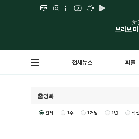
전체뉴스
피플
전체
1주
1개월
1년
직