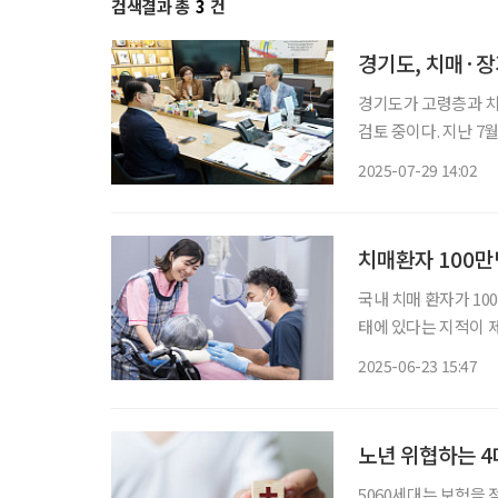
검색결과 총
3
건
경기도, 치매·장
경기도가 고령층과 치
검토 중이다. 지난 
을 통해 민간 중심의
2025-07-29 14:02
해소하자는 의견이 모
3
치매환자 100만
국내 치매 환자가 10
태에 있다는 지적이 
에도 불구하고 정부의
2025-06-23 15:47
대응을 촉구하고 나섰다
노년 위협하는 4
5060세대는 보험을 