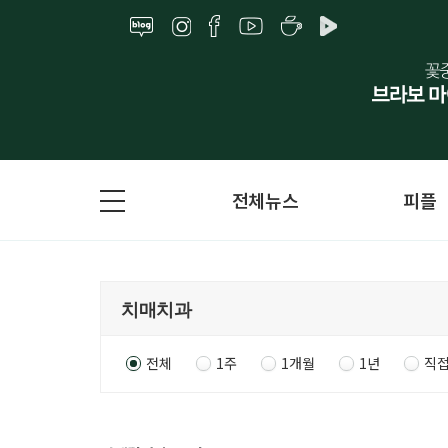
전체뉴스
피플
전체
1주
1개월
1년
직