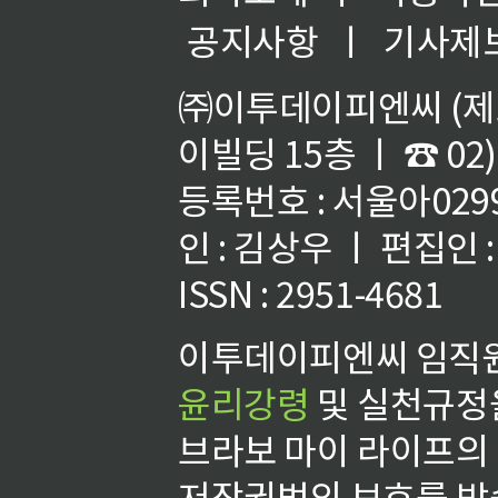
공지사항
ㅣ
기사제
㈜이투데이피엔씨 (제호
이빌딩 15층 ㅣ ☎ 02)
등록번호 : 서울아02992
인 : 김상우 ㅣ 편집인
ISSN : 2951-4681
이투데이피엔씨 임직원
윤리강령
및 실천규정을
브라보 마이 라이프의
저작권법의 보호를 받