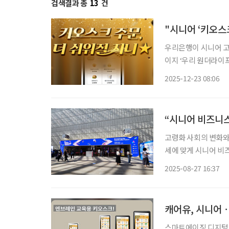
검색결과 총
13
건
"시니어 ‘키오스
우리은행이 시니어 고
이지 ‘우리 원더라이프
이벤트도 진행한다. ‘키오스크 체험 서비스’는 키오스크 사용에 어려움을 겪는 시니어 고객을
2025-12-23 08:06
위한 디지털 교육 콘텐
고령화 사회의 변화와
세에 맞게 시니어 비즈
대한민국 사회적가치 페
2025-08-27 16:37
대한상공회의소와 SO
캐어유, 시니어ㆍ
스마트에이징 디지털 