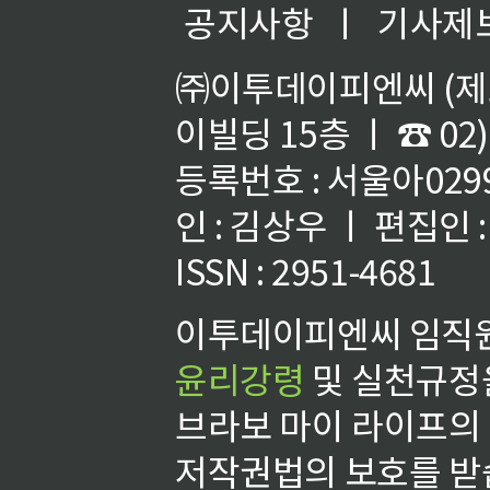
공지사항
ㅣ
기사제
㈜이투데이피엔씨 (제호
이빌딩 15층 ㅣ ☎ 02)
등록번호 : 서울아02992
인 : 김상우 ㅣ 편집인
ISSN : 2951-4681
이투데이피엔씨 임직원
윤리강령
및 실천규정을
브라보 마이 라이프의
저작권법의 보호를 받