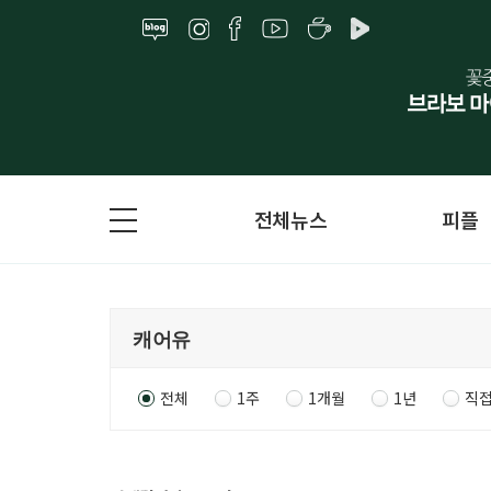
전체뉴스
피플
전체
1주
1개월
1년
직