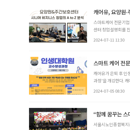
캐어유, 요양원‧
스마트케어 전문기업 
센터 창업설명회를 진행한다. 요양원‧주간보호센터에 대한 이해도
업 진입 문턱을 낮추
2024-07-11 11:30
으로 설명회와 컨설팅이 원스톱으로 진행
절
스마트 케어 전문
캐어유가 은퇴 후 인
과정’을 개강한다. 캐어유는 ‘디지털 문해강사’ 과정을 통해 200여 명의 강사를 배출, 서울 경
기권을 중심으로 어르
2024-07-05 08:30
프로그램을 독자적으로
“함께 꿈꾸는 스
서울시노인종합복지관협