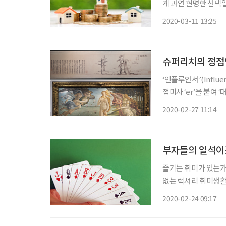
게 과연 현명한 선택일
인데 월세를 내는 것 같다”는
2020-03-11 13:25
집을 가진 사람들의 
슈퍼리치의 정점
‘인플루언서’(Influ
접미사 ‘er’을 붙여
잘나가는 유튜버 크리
2020-02-27 11:14
치고 있는 이들은? 누
부자들의 일석이
즐기는 취미가 있는가.
없는 럭셔리 취미생활을 엿봤다. 브리지 게임에 빠진 슈퍼리치
게임이 화투라면 외국
2020-02-24 09:17