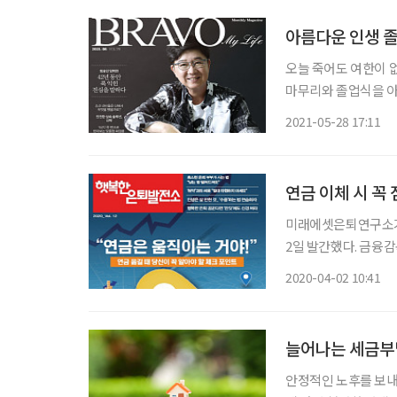
아름다운 인생 졸
오늘 죽어도 여한이 
마무리와 졸업식을 아
같지 않은 어르신들은 마음처럼 준비가 
2021-05-28 17:11
잘 살 수 있게 되고
연금 이체 시 꼭
미래에셋은퇴연구소가 
2일 발간했다. 금융
품으로 갈아탄 ‘연금 이
2020-04-02 10:41
커버스토리 ‘연금은 
늘어나는 세금부담
안정적인 노후를 보내