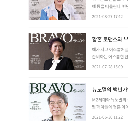
예 등을 떠올린다. 반
그러나 잘 들인 습관이
2021-08-27 17:42
황혼 로맨스와 부
해가 지고 어스름해질
준비하는 어스름한 단
황혼은 죽음만을 준비하
2021-07-28 15:09
마이 라이프 8월호는
뉴노멀의 백년가약
MZ세대와 뉴노멀의 
딸과 아들이 결혼 이
떻게 해야 할지부터 자녀가 행복
2021-06-30 11:22
스스로 준비한다고 하