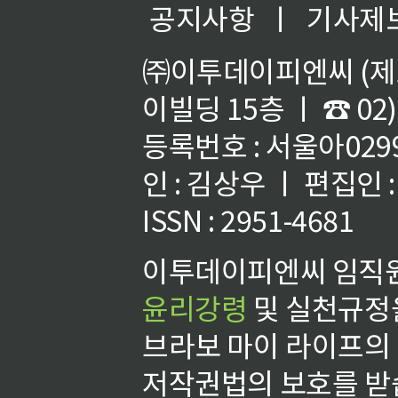
공지사항
ㅣ
기사제
㈜이투데이피엔씨 (제호
이빌딩 15층 ㅣ ☎ 02)
등록번호 : 서울아02992
인 : 김상우 ㅣ 편집인
ISSN : 2951-4681
이투데이피엔씨 임직원
윤리강령
및 실천규정을
브라보 마이 라이프의
저작권법의 보호를 받