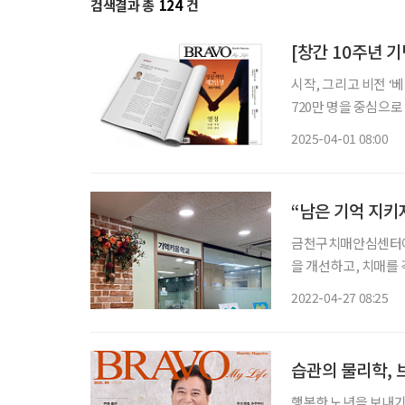
검색결과 총
124
건
[창간 10주년 기
시작, 그리고 비전 ‘
720만 명을 중심으로
새롭게 조망받고 있는 분들입니다. 자녀 양육과 부모 부
2025-04-01 08:00
스스로의 노후도 대비
“남은 기억 지키
금천구치매안심센터에
을 개선하고, 치매를
풍경과 관련 활동을 
2022-04-27 08:25
#1 금천구치매안심센터
습관의 물리학, 
행복한 노년을 보내기 