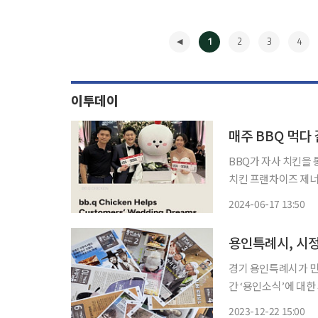
1
2
3
4
이투데이
매주 BBQ 먹다
BBQ가 자사 치킨을
치킨 프랜차이즈 제너시
의 사연이 세계적인 유명 
2024-06-17 13:50
◀
용인특례시, 시정
경기 용인특례시가 민
간 ‘용인소식’에 대한 시민의
가 '용인소식' 시민 
2023-12-22 15:00