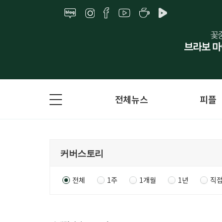
전체뉴스
피플
전체
1주
1개월
1년
직