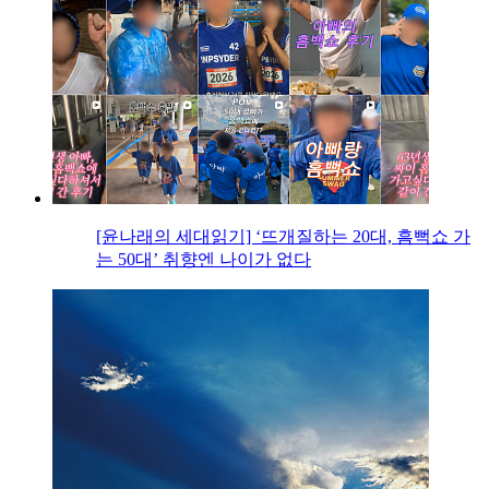
[윤나래의 세대읽기] ‘뜨개질하는 20대, 흠뻑쇼 가
는 50대’ 취향엔 나이가 없다