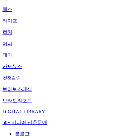
헬스
라이프
컬처
머니
테마
카드뉴스
컷&칼럼
브라보스페셜
브라보리포트
DIGITAL LIBRARY
50+ 시니어 신춘문예
블로그