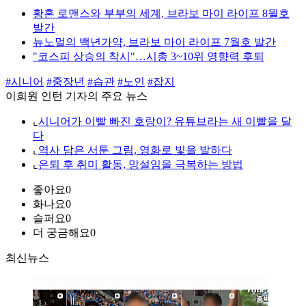
황혼 로맨스와 부부의 세계, 브라보 마이 라이프 8월호
발간
뉴노멀의 백년가약, 브라보 마이 라이프 7월호 발간
"코스피 상승의 착시"…시총 3~10위 영향력 후퇴
#시니어
#중장년
#습관
#노인
#잡지
이희원 인턴 기자의 주요 뉴스
⌞
시니어가 이빨 빠진 호랑이? 유튜브라는 새 이빨을 달
다
⌞
역사 담은 서툰 그림, 영화로 빛을 발하다
⌞
은퇴 후 취미 활동, 망설임을 극복하는 방법
좋아요
0
화나요
0
슬퍼요
0
더 궁금해요
0
최신뉴스