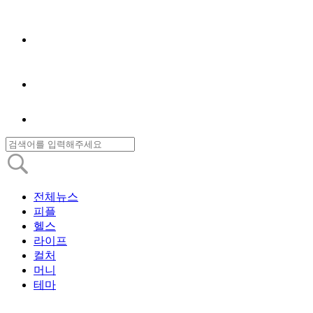
전체뉴스
피플
헬스
라이프
컬처
머니
테마