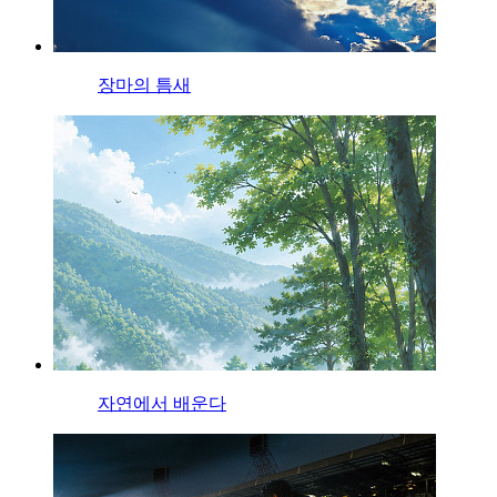
장마의 틈새
자연에서 배운다