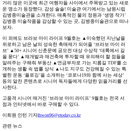
거리 많은 이곳에 최근 여행자들 사이에서 주목받고 있는 새로
운 명소가 등장했다. 감성 솔솔! 미술관 여기에서는 남원시립
김병종미술관을 소개한다. 매혹적인 물의 정원과 ‘생명 작가’
김병종 미술작품을 감상할 수 있는 곳, 김병종미술관으로 떠나
보자.
이 외에도 브라보 마이 라이프 9월호는 ▲미숙했던 지난날을
위로하고 남은 날의 성숙한 촉매제가 되어줄 ‘브라보 마이 러
브’ ▲50+ 시니어 신춘문예 공모전 대상 수상작 ‘대륙에서 길
을 묻다’ ▲재개발과 재건축에 투자할 때 유의해야 할 점들을
알려주는 구해줘 부동산 ▲연금부자로 가는 지름길 TDF를 소
개하는 생활 속 법률 상식 ▲나도 지구도 건강해질 수 있는 특
별한 운동 ‘플로깅’을 소개하는 ‘코로나19와 함께 사는 세상’
등의 알찬 콘텐츠로 시니어 독자들에게 다양한 읽을거리를 선
사한다.
고품격 시니어 매거진 ‘브라보 마이 라이프’ 9월호는 전국 서
점과 인터넷에서 바로 구매할 수 있다.
이희원 인턴 기자
lhwon96@etoday.co.kr
관련 뉴스