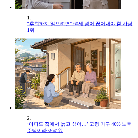
1.
"후회하지 않으려면" 60세 넘어 끊어내야 할 사람
1위
2.
‘아파도 집에서 늙고 싶어…’ 고령 가구 40% 노후
주택이라 어려워