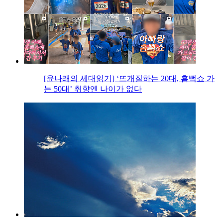
[윤나래의 세대읽기] ‘뜨개질하는 20대, 흠뻑쇼 가
는 50대’ 취향엔 나이가 없다