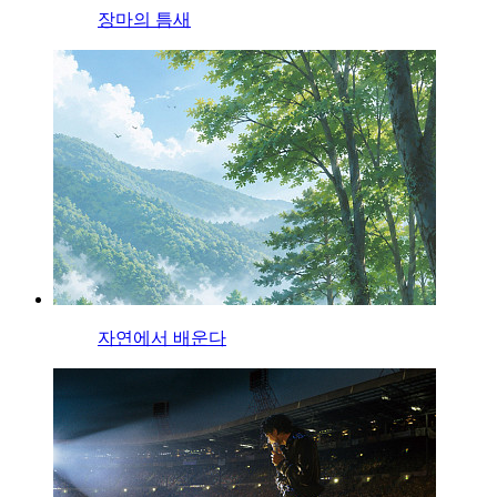
장마의 틈새
자연에서 배운다