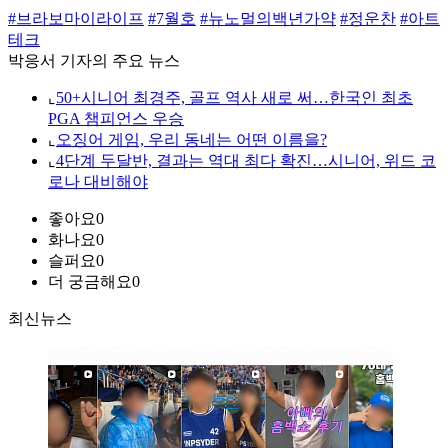
#브라보마이라이프
#7월호
#뉴노멀의백년가약
#정운찬
#아트
테크
박응서 기자의 주요 뉴스
⌞
50+시니어 최경주, 골프 역사 새로 써…한국인 최초
PGA 챔피언스 우승
⌞
오징어 게임, 우리 동네는 어떤 이름을?
⌞
4단계 두달반, 결과는 역대 최다 확진…시니어, 위드 코
로나 대비해야
좋아요
0
화나요
0
슬퍼요
0
더 궁금해요
0
최신뉴스