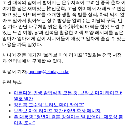
고관 대작의 집에서 벌어지는 운우지락이 그려진 중국 춘화 이
야기를 담은 재미있는 性인문학, 고급 취미에서 재태크로 변신
하고 있는 아트테크를 소개한 생활 속 법률 상식, 차려 먹지 않
아도 알아서 찾아오는 장수 밥상을 알려주는 이달의 구독, 먼
길 가다 만난 나무처럼 맑은 청주(淸州)의 매력을 한껏 느낄 수
있는 느린 여행, 닭과 전복을 활용한 이색 보양 레시피를 담은
엄마가 엄마에게 같이 시니어들이 재밌고 알차게 즐길 수 있는
내용을 가득 실었다.
시니어 전문 매거진 ‘브라보 마이 라이프’ 7월호는 전국 서점
과 인터넷에서 구매할 수 있다.
박응서 기자
gopoong@etoday.co.kr
관련 뉴스
아름다운 인생 졸업식의 모든 것, 브라보 마이 라이프 6
월호 발간
정진홍 교수의 '브라보 마이 라이프'
브라보 마이 라이프 창간 6주년 축하 메시지
李 대통령 “청년이 결혼 망설이는 일 없어야...제도상 불
이익 조사”