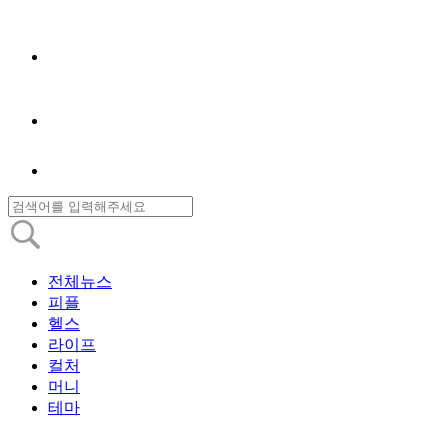
전체뉴스
피플
헬스
라이프
컬처
머니
테마