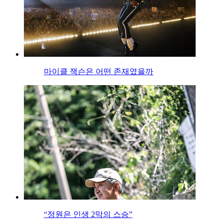
마이클 잭슨은 어떤 존재였을까
“정원은 인생 2막의 스승”