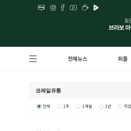
전체뉴스
피플
전체
1주
1개월
1년
직