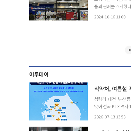
품의 판매를 개시했다. 지난 7월 소상공인시장진흥공단(이하 소진공)은 코레일유통과 
경제 활력제고 및 지
2024-10-16 11:00
을 통해 브랜드 인지
이투데이
식약처, 여름철 
청량리·대전·부산 등 15곳 지정
맞아 전국 KTX 역사
생 수준을 높여 안전한 외식 환경을
2026-07-13 13:53
15곳을 식품안심구역