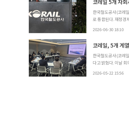
코레일 5개 자회
한국철도공사(코레일)
로 통합된다. 재정경제부와 국토교통부는 30일 제8차 공공기관운영위원회에서 이러한 내용
의 '한국철도공사 자회
2026-06-30 18:10
자회사는 코레일유통,
코레일, 5개 계
한국철도공사(코레일)
다고 밝혔다. 이날 회의에는 코레일유통, 코레일로지스, 코레일관광개발, 코레일네트웍스,
코레일테크 등 계열사 인권경영 담당
2026-05-22 15:56
도공사 협력사 행동규