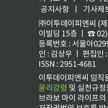
공지사항
ㅣ
기사제
㈜이투데이피엔씨 (제호
이빌딩 15층 ㅣ ☎ 02)
등록번호 : 서울아02992
인 : 김상우 ㅣ 편집인
ISSN : 2951-4681
이투데이피엔씨 임직원
윤리강령
및 실천규정을
브라보 마이 라이프의
저작권법의 보호를 받