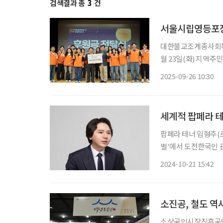
검색결과 총
3
건
서울시립영등포장
대한불교조계종사회복
월 23일(화) 지역주
위 복 받으사(巳)’
2025-09-26 10:30
으로 마
세계적 팝페라 테
팝페라 테너 임형주(
벌'에서 도전한국인 관련 3관왕에
면, 임형주는 지난 1
2024-10-21 15:42
도전페스티벌'에서 도
소진공, 철도 역
소상공인시장진흥공단이