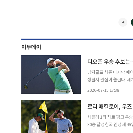
이투데이
디오픈 우승 후보는…
남자골프 시즌 마지막 메이
생할지 관심이 쏠린다. 세
맷 피츠패트릭, 토미 플리
2026-07-15 17:38
다. 15일 영국 스카이
로리 매킬로이, 우즈
셰플러 1타 차로 꺾고 우승
30승 달성한국 임성재 46위·김시우 47위로
드)가 타이거 우즈 이후 24