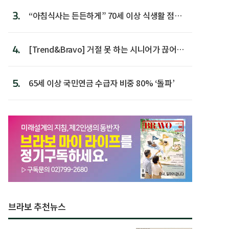
3.
“아침식사는 든든하게” 70세 이상 식생활 점수
가장 높아
4.
[Trend&Bravo] 거절 못 하는 시니어가 끊어야
할 행동 5
5.
65세 이상 국민연금 수급자 비중 80% ‘돌파’
브라보 추천뉴스