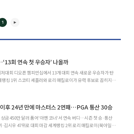
1
‘13회 연속 첫 우승자’ 나올까
◀
▶
저대회 디오픈 챔피언십에서 13개 대회 연속 새로운 우승자가 탄
계랭킹 1위 스코티 셰플러와 로리 매킬로이가 유력 후보로 꼽히지만
트우드 등 생애 첫 클라레 저그를 노리는 선수들의 기세도 만만치 않
스포츠는 16일 영국 사우스포트 로열 버크데일 골프클럽에서 개
 이후 24년 만에 마스터스 2연패…PGA 통산 30승
 상금 450만 달러 품어'아멘 코너'서 연속 버디…시즌 첫 승·통산
 대회 마감 세계랭킹 2위 로리 매킬로이(북아일랜
년 만에 마스터스 토너먼트 타이틀 방어에 성공했다. 매킬로이는