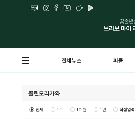
전체뉴스
피플
전체
1주
1개월
1년
직접입력