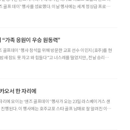
즈 골프 데이’ 행사를 성료했다. 이날 행사에는 세계 정상급 프로골
 리디아 고, 콜린 모리카와가 참석했다. 행사에는 마카오 주니어 골
린 선수들이 함께 참여해 프로골퍼들로부터 직접 멘토링을 받
민지 “가족 응원이 우승 원동력”
즈 골프데이’ 행사 참석을 위해 방문한 교포 선수 이민지(호주)를 현
“밤새 잠도 못 자고 와 힘들다”고 너스레를 떨었지만, 전날 승리의
나지 않았다. 이민지는 22일 경기도 파주시 서원밸
(파72·6천369야드)에서 열린 LPGA 투어
마카오서 한 자리에
자리에 모이는 ‘샌즈 골프데이’ 행사가 오는 23일 라스베이거스 샌
진행된다. 이 행사에는 호주교포 스타 골프 남매로 잘 알려진 이민
계 랭킹 1위 골퍼 리디아 고와 세계 랭킹 2위 골퍼 콜린 모리카와도
드스타인 라스베이거스 샌즈 회장은 “콜린 모리카와