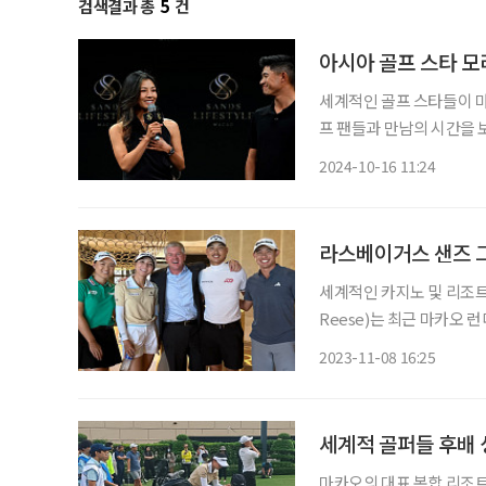
검색결과 총
5
건
아시아 골프 스타 
세계적인 골프 스타들이 마카오
프 팬들과 만남의 시간을 
의 인기 골프 스타 허무니 
2024-10-16 11:24
런더너 호텔에서 열린 '샌즈
라스베이거스 샌즈 그
세계적인 카지노 및 리조트
Reese)는 최근 마카오
부산에 대규모 투자 의사를 밝혔다. 리스 수석부사장은 “2년 전 미국
2023-11-08 16:25
동산을 매각한 샌즈는 지
세계적 골퍼들 후배 
마카오의 대표 복합 리조트