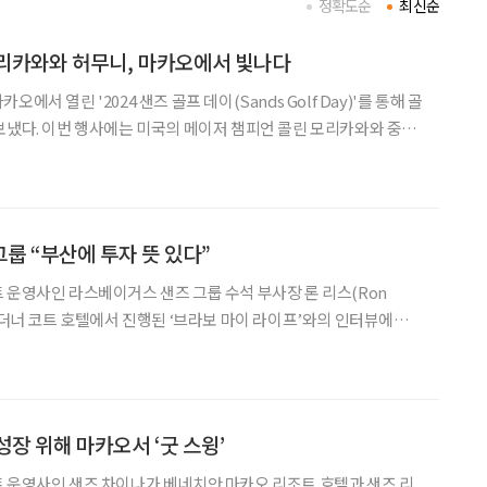
정확도순
최신순
모리카와와 허무니, 마카오에서 빛나다
에서 열린 '2024 샌즈 골프 데이(Sands Golf Day)'를 통해 골
보냈다. 이번 행사에는 미국의 메이저 챔피언 콜린 모리카와와 중국
등이 참석했다. 모리카와와 허무니는 10월 14일과 15일 이틀간 더
 골프 데이 - 스타와의 만남'에 참석
룹 “부산에 투자 뜻 있다”
 운영사인 라스베이거스 샌즈 그룹 수석 부사장 론 리스(Ron
 런더너 코트 호텔에서 진행된 ‘브라보 마이 라이프’와의 인터뷰에서
 라스베이거스에 있는 부
금까지 마카오와 싱가포르에 집중했다”며 “코로나19 팬데
성장 위해 마카오서 ‘굿 스윙’
 운영사인 샌즈 차이나가 베네치안 마카오 리조트 호텔과 샌즈 리