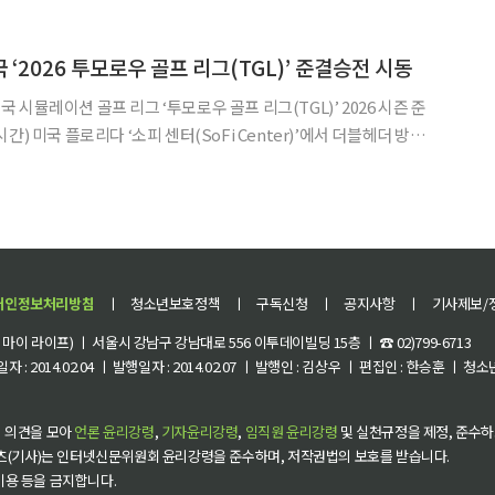
아주 오거스타 내셔널 골프클럽(파72·7565
‘2026 투모로우 골프 리그(TGL)’ 준결승전 시동
시뮬레이션 골프 리그 ‘투모로우 골프 리그(TGL)’ 2026 시즌 준
) 미국 플로리다 ‘소피 센터(SoFi Center)’에서 더블헤더 방식
파운딩 파트너(Foundi
개인정보처리방침
ㅣ
청소년보호정책
ㅣ
구독신청
ㅣ
공지사항
ㅣ
기사제보/
이 라이프) ㅣ 서울시 강남구 강남대로 556 이투데이빌딩 15층 ㅣ ☎ 02)799-6713
 : 2014.02.04 ㅣ 발행일자 : 2014.02.07 ㅣ 발행인 : 김상우 ㅣ 편집인 : 한승훈 ㅣ
 의견을 모아
언론 윤리강령
,
기자윤리강령
,
임직원 윤리강령
및 실천규정을 제정, 준수하
츠(기사)는 인터넷신문위원회 윤리강령을 준수하며, 저작권법의 보호를 받습니다.
 이용 등을 금지합니다.