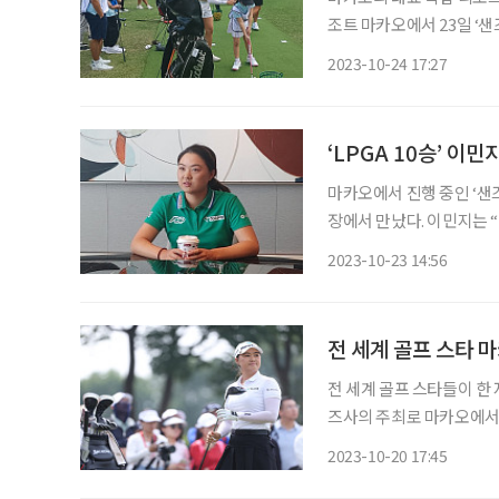
조트 마카오에서 23일 ‘샌
퍼 이민지와 이민우 남매,
2023-10-24 17:27
프 협회 소속 16명의 어
‘LPGA 10승’ 이
마카오에서 진행 중인 ‘샌
장에서 만났다. 이민지는 
여운이 아직 가시지 않은 듯 계속 미소가 떠
2023-10-23 14:56
리 컨트리클럽 서원힐스 코스
전 세계 골프 스타 
전 세계 골프 스타들이 한 
즈사의 주최로 마카오에서 
지, 이민우가 참석하며, 세
2023-10-20 17:45
함께 할 계획이다. 롭 골