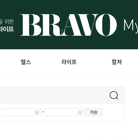
헬스
라이프
컬처
~
적용