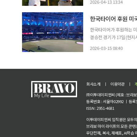
2026-04-13 13:34
13일(한국시간) 미국 조지
한국타이어 후원 미국 
한국타이어가 후원하는 미국 
결승전 경기가 17일(현지시간
으로 진행된다. 한국타이어는 TGL 2026 시즌부터 최초의 ‘오피셜 타이어 파트너(Official
2026-03-15 08:40
Tire Partner)’이자 ‘
회사소개
ㅣ
이용약관
ㅣ
㈜이투데이피엔씨 (제호 : 브라보 마
등록번호 : 서울아02992 ㅣ 등록일자
ISSN : 2951-4681
이투데이피엔씨 임직원은 모두의
브라보 마이 라이프의 모든 콘텐
무단전재, 복사, 재배포, AI학습