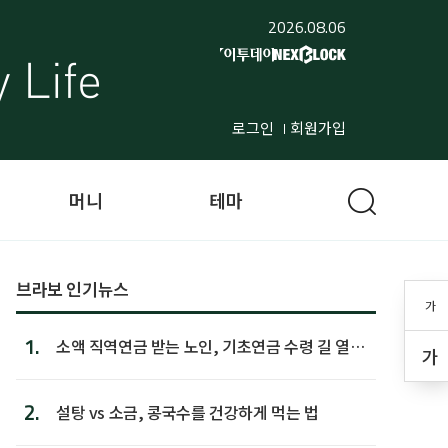
2026.08.06
로그인
회원가입
머니
테마
브라보 인기뉴스
가
1.
소액 직역연금 받는 노인, 기초연금 수령 길 열린
가
다
2.
설탕 vs 소금, 콩국수를 건강하게 먹는 법