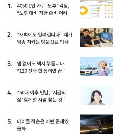
1.
4050 1인 가구 ‘노후’ 걱정,
“노후 대비 자금 준비 어려
워”
2.
“새벽에도 달려갑니다” 재가
임종 지키는 방문진료 의사
3.
앱 없이도 택시 부릅니다
“120 전화 한 통이면 끝”
4.
“50대 이후 만남, ‘지금의
삶’ 함께할 사람 찾는 것”
5.
마이클 잭슨은 어떤 존재였
을까