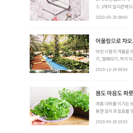
스. 3개의 실리콘헤드
까지 깨끗하게 세안할
2020-05-20 08:00
은 물론 초미세먼지 세
어울림으로 차오
어린 시절의 겨울을 
기, 썰매타기, 딱지치
뜻한 실내에서도 다양한
2019-12-24 09:54
레
몸도 마음도 파릇
여름 더위를 이기는 방
용한 음식과 음료를 맛
써 특별한 곳을 찾을 
2019-05-29 10:02
까. 사진 제공 및 도