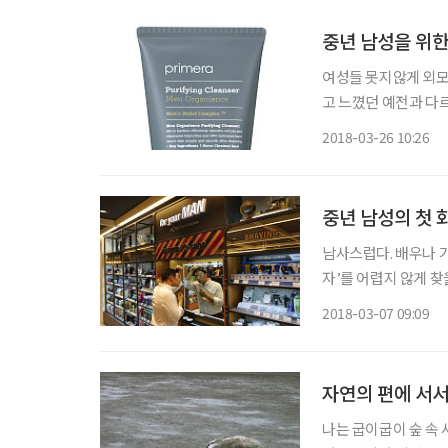
중년 남성을 위한
여성들 못지않게 외모
고 느꼈던 예전과 다
이 날로 높아지고 있는
2018-03-26 10:26
중년 남성의 첫 
남사스럽다. 배우나 
자’를 어렵지 않게 찾
번 해보자. 하지만 
2018-03-07 09:09
한다. 어떻게 할 것인
자연의 편에 서
나는 굽이굽이 숲 속