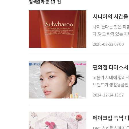
검색결과 총
13
건
시니어의 시간을
나이 든다는 것은 피
다. 맑고 탄력 있는 
컨디션. 시니어가 바
2026-02-23 07:00
을 붙잡아두는 관리다
편의점 다이소서 화
고물가 시대에 합리적
브랜드가 생활용품전문
다. 아모레퍼시픽은 ‘마몽드’의 세컨드 브랜드인 ‘미모 바이 마몽드’를 9월 다이소에 입점하
2024-12-24 13:57
고, 3000~5000
메이크업 쓱싹 
DPC 스킨럽스파 자