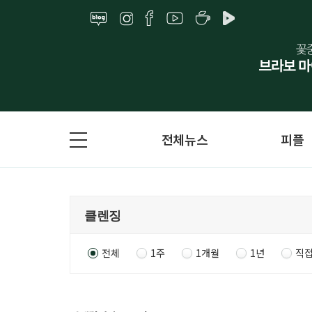
전체뉴스
피플
전체
1주
1개월
1년
직