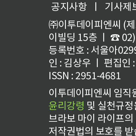
공지사항
ㅣ
기사제
㈜이투데이피엔씨 (제호
이빌딩 15층 ㅣ ☎ 02)
등록번호 : 서울아02992
인 : 김상우 ㅣ 편집인
ISSN : 2951-4681
이투데이피엔씨 임직원
윤리강령
및 실천규정을
브라보 마이 라이프의
저작권법의 보호를 받