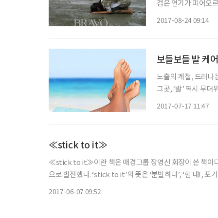
검은 연기가 피어오르는
이라 생각할 테지만 
2017-08-24 09:14
로 방학 때가 되면 찾
보들보들 발 케
노출의 계절, 드러나
그곳, ‘발’ 역시 무
늠할 수 있고, 쿰쿰한
2017-07-17 11:47
≪stick to it≫
≪stick to it≫이란 책은 애경그룹 장영신 회장이 쓴 책
으로 발전했다. ‘stick to it’의 뜻은 ‘분발하다’, ‘힘 내!, 포기하지 마!‘라는 뜻이다. 새 정
임이 보인다. 왜 여성이 등용되어야 하는지 이 책을 읽어 보
2017-06-07 09:52