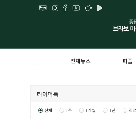
전체뉴스
피플
전체
1주
1개월
1년
직