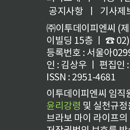
공지사항
ㅣ
기사제
㈜이투데이피엔씨 (제호
이빌딩 15층 ㅣ ☎ 02)
등록번호 : 서울아02992
인 : 김상우 ㅣ 편집인
ISSN : 2951-4681
이투데이피엔씨 임직원
윤리강령
및 실천규정을
브라보 마이 라이프의
저작권법의 보호를 받