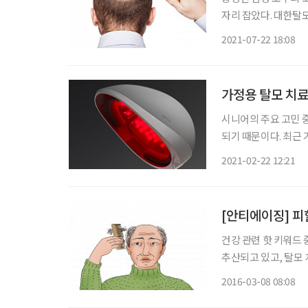
자리 잡았다. 대한탈
국민의 20% 정도가 탈모를 겪는 셈이다. 흔히 가
2021-07-22 18:08
제 두피가 가장 고통
가정용 탈모 치료
시니어의 주요 고민 
되기 때문이다. 최근 가정용 탈모 치료기가 주목받고 있다. 가장 눈에 띄는 상품은 LG전자에
서 출시한 ‘메디헤어’
2021-02-22 12:21
양한 탈모 치료용 의
[안티에이징] 피할
건강 관련 핫 키워드
추산되고 있고, 탈모 
파했다는 소식도 철지난
2016-03-08 08:08
용실까지 내가 해결하