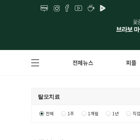
전체뉴스
피플
전체
1주
1개월
1년
직