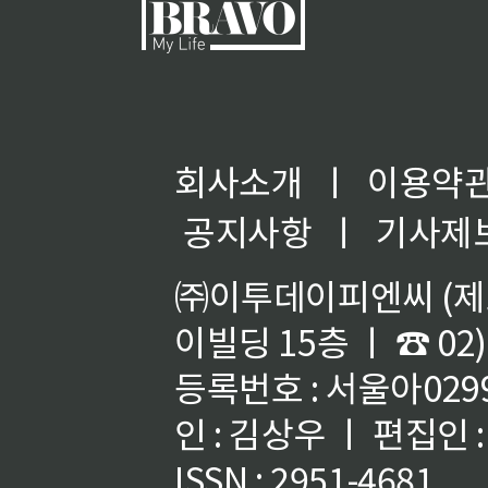
회사소개
ㅣ
이용약
공지사항
ㅣ
기사제
㈜이투데이피엔씨 (제호
이빌딩 15층 ㅣ ☎ 02)
등록번호 : 서울아02992
인 : 김상우 ㅣ 편집인
ISSN : 2951-4681