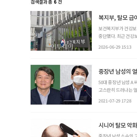
검색결과 총
6
건
복지부, 탈모 급
보건복지부가 건강보험
중단했다. 최근 건강
나선 것으로 보인다. 복지부는 29일 “탈모 급여 확대를 주제로 한 토론회 추진을 중단한다”며
2026-06-29 15:13
“토론회를 앞두고 다
중장년 남성의 얼
50대 중장년 남성 A
고스란히 드러나는 얼
다. 다 늙어서 무슨 
2021-07-29 17:28
시니어 탈모 악
중장년 남성 소수의 