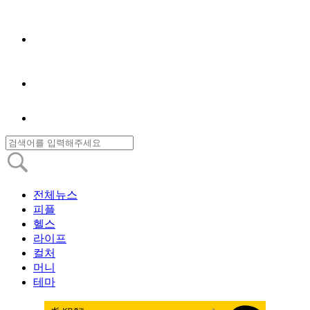
전체뉴스
피플
헬스
라이프
컬처
머니
테마