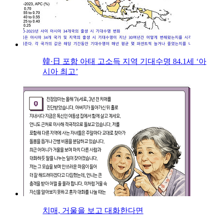
韓·日 포함 아태 고소득 지역 기대수명 84.1세 ‘아
시아 최고’
치매, 거울을 보고 대화한다면