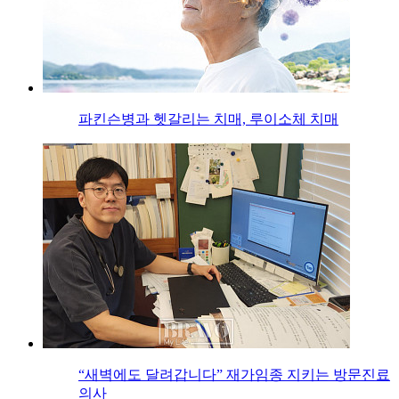
파킨슨병과 헷갈리는 치매, 루이소체 치매
“새벽에도 달려갑니다” 재가임종 지키는 방문진료
의사