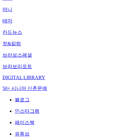
머니
테마
카드뉴스
컷&칼럼
브라보스페셜
브라보리포트
DIGITAL LIBRARY
50+ 시니어 신춘문예
블로그
인스타그램
페이스북
유튜브