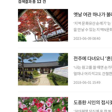
검색결과 총
12
건
옛날 여관 하나가 불
‘지역 문화유산 순례기’
을 만날 수 있는 지역N
이야기를 서비스하는 지역
2023-06-09 08:40
인할 수 
전주에 다녀오니 ‘혼
‘나는 원고를 쓸 때면 손
얼마나 어리석고도 간절한 
온 마음을 사무치게 갈아서
2018-06-01 15:49
명희의 장편 대하소설 ‘혼불
도종환 시인의 접시
'살아평생 당신께 옷 한 벌 못 