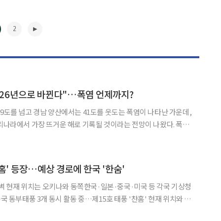
2
2026년으로 바뀐다"…폭염 언제까지?
39도를 넘고 경남 양산에서는 41도를 웃도는 폭염이 나타난 가운데,
우리나라에서 가장 뜨거운 해로 기록될 것이라는 전망이 나왔다. 폭염
어질 가능성이 있으며, 뜨거워진 바다의 영향으로 열대야도 장기화
수 있다는 분석이다. 김백민 부경대 환경대기과학과 교수는 6일 CBS 라디오
▶
찬홈' 등장…예상 경로에 한국 '한숨'
 새벽 현재 위치는 오키나와 동쪽한국·일본·중국·미국 등 각국 기상청
중국 동부태풍 3개 동시 활동 중…제15호 태풍 '찬홈' 현재 위치와 예