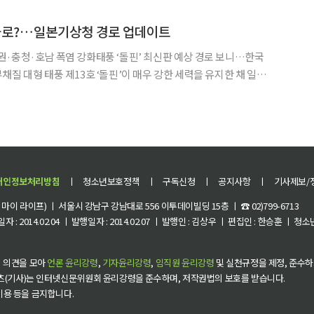
 발생했다. 한국과 일본뿐 아니라 중국·미
나와로?…일본기상청 경로 업데이트
·충청·호남 폭염 강화태풍 ‘돌핀’ 최신판 예상 경로 보니…한국
을 유지한 채 일본
키나와 방면으로 서진하고 있다. 일본 기상청은 돌핀이 8일 오키나
 동중국해로 이동할 것으로 예상했다. 태풍이 몰고 오는
개인정보처리방침
ㅣ
청소년보호정책
ㅣ
구독신청
ㅣ
공지사항
ㅣ
기사제보/
이 라이프) ㅣ 서울시 강남구 강남대로 556 이투데이빌딩 15층 ㅣ ☎ 02)799-6713
 : 2014.02.04 ㅣ 발행일자 : 2014.02.07 ㅣ 발행인 : 김상우 ㅣ 편집인 : 한승훈 ㅣ
 의견을 모아
언론 윤리강령
,
기자윤리강령
,
임직원 윤리강령
및 실천규정을 제정, 준수하
츠(기사)는 인터넷신문위원회 윤리강령을 준수하며, 저작권법의 보호를 받습니다.
 이용 등을 금지합니다.