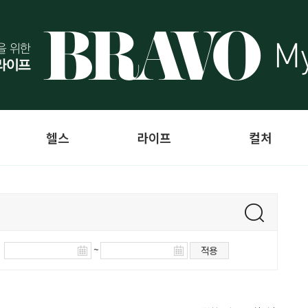
헬스
라이프
컬처
~
적용