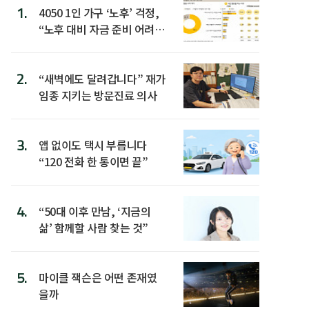
1.
4050 1인 가구 ‘노후’ 걱정,
“노후 대비 자금 준비 어려
워”
2.
“새벽에도 달려갑니다” 재가
임종 지키는 방문진료 의사
3.
앱 없이도 택시 부릅니다
“120 전화 한 통이면 끝”
4.
“50대 이후 만남, ‘지금의
삶’ 함께할 사람 찾는 것”
5.
마이클 잭슨은 어떤 존재였
을까