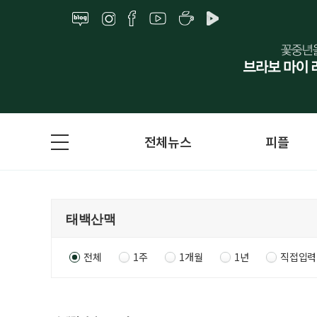
전체뉴스
피플
전체
1주
1개월
1년
직접입력