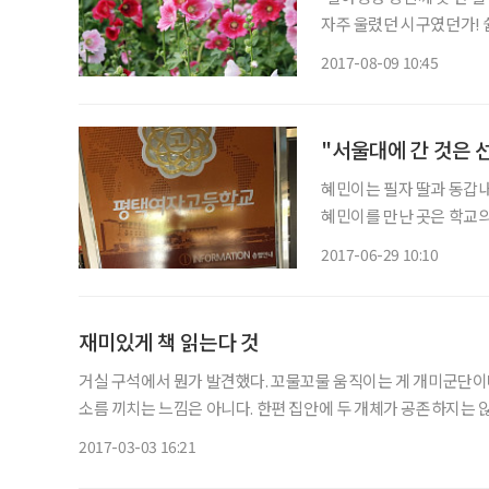
자주 울렸던 시구였던가! 
하는 시인이다. 여러 권의
2017-08-09 10:45
"서울대에 간 것은 
혜민이는 필자 딸과 동갑내
혜민이를 만난 곳은 학교의
의로 만들어졌기 때문이다.
2017-06-29 10:10
지혜가 있고 길이 있습니다
재미있게 책 읽는다 것
거실 구석에서 뭔가 발견했다. 꼬물꼬물 움직이는 게 개미군단이
소름 끼치는 느낌은 아니다. 한편 집안에 두 개체가 공존하지는 
도 우리 집엔 바퀴벌레는 발을 들이지 못할 것이라는 묘한 안도
2017-03-03 16:21