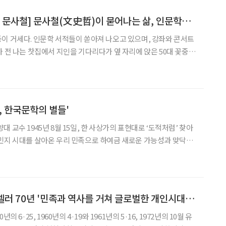
[중년의 유혹 Part 1 문사철] 문사철(文史哲)이 묻어나는 삶, 인문학과 교제하다 성찰에 빠지다
마 전 나는 찻집에서 지인을 기다리다가 옆 자리에 앉은 50대 꽃중년
 보았다. 조정래의 장편소설 을 두고 벌이는 갑론을박이었다. 은 여순
에 이르기까지 역사의 격동과 굴곡을 파헤친 소설
어, 한국문학의 별들'
표현대로 ‘도적처럼’ 찾아
민지 시대를 살아온 우리 민족으로 하여금 새로운 가능성과 맞닥뜨
. 우리 근현대사에 가장 중요한 전기를 마련해준 이날은 무엇보다
국어의 근원적 회복을 가져다주었다. 이때는 일제 강점기에는
[광복 70년] 베스트셀러 70년 '민족과 역사를 거쳐 글로벌한 개인시대로'
 6·25, 1960년의 4·19와 1961년의 5·16, 1972년의 10월 유