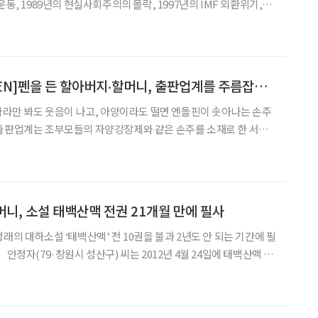
운동, 1989년의 현실사회주의의 몰락, 1997년의 IMF 외환위기,
기 등으로 말미암아 대체로 10년을 주기로 많이 읽히는 책의 유형이
이 암흑기였다면 광복 이후 6·
[GRAND CHILDREN]펜을 든 할아버지‧할머니, 출판업계를 주름잡는 손주 파워
 바라만 봐도 웃음이 나고, 아양이라도 떨면 엔돌핀이 솟아나는 손주
 출판업계는 조부모들의 자양강장제와 같은 손주를 소재로 한 서적
는 성장하는 손주에 대한 바람과 조언이 담겨있다. 애틋한 사랑과 자
상한 문체에서 깊은 사랑이 전해진다. 출판업계가 차일드 붐(Child Boom)으로
머니, 소설 태백산맥 전권 21개월 만에 필사
래의 대하소설 ‘태백산맥’ 전 10권을 불과 2년도 안 되는 기간에 필
안정자(79·창원시 성산구) 씨는 2012년 4월 24일에 태백산맥 필
씨가 참여한 경남 창원시 성산노인복지관 문예창작반의 교사가 ‘필
 태백산맥을 필사하면 좋다’고 말한 것이 계