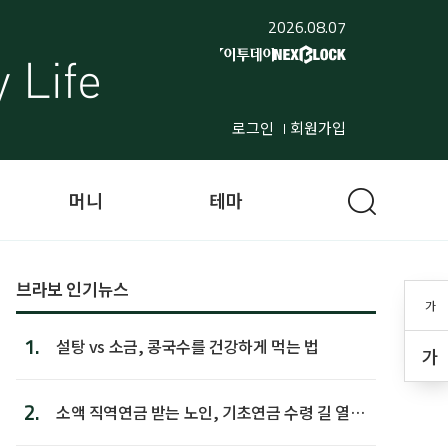
2026.08.07
로그인
회원가입
머니
테마
브라보 인기뉴스
가
1.
설탕 vs 소금, 콩국수를 건강하게 먹는 법
가
2.
소액 직역연금 받는 노인, 기초연금 수령 길 열린
다