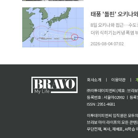
15호 태풍 ‘찬홈’이 새로
태풍 '돌핀' 오키
8일 오키나와 접근…수도권
더위 식히기는커녕 폭염 부채질 대형 태풍 제13호 ‘돌핀’이 매우 강한 세력
오가사와라 제도를 지나 오
2026-08-04 07:02
와 본섬 부근을 통과한 뒤
회사소개
ㅣ
이용약관
ㅣ
㈜이투데이피엔씨 (제호 : 브라보 마
등록번호 : 서울아02992 ㅣ 등록일자
ISSN : 2951-4681
이투데이피엔씨 임직원은 모두의
브라보 마이 라이프의 모든 콘텐
무단전재, 복사, 재배포, AI학습