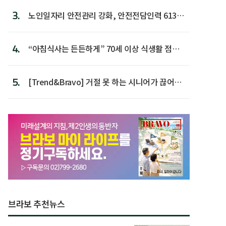
3.
노인일자리 안전관리 강화, 안전전담인력 613명
첫 배치
4.
“아침식사는 든든하게” 70세 이상 식생활 점수
가장 높아
5.
[Trend&Bravo] 거절 못 하는 시니어가 끊어야
할 행동 5
브라보 추천뉴스