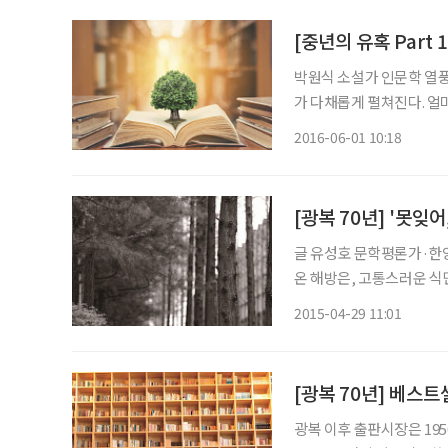
박원식 소설가 인문학 열풍이 거세다. 인문학 서적들이 쏟아져 나오고 있으며, 강좌와 콘서트
가 다채롭게 펼쳐진다. 얼
들이 열띤 토론을 하는 걸
2016-06-01 10:18
반란사건부터 6·25 전쟁
[광복 70년] '못잊
글 유성호 문학평론가·한양대 교수 1945년 8월 15일, 한 사상가의 
온 해방은, 고통스러운 식
리게 한 역사적 사건이었다
2015-04-29 11:01
도 그동안 박탈당했던 모
광복 이후 출판시장은 1950년의