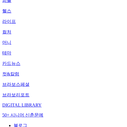
피플
헬스
라이프
컬처
머니
테마
카드뉴스
컷&칼럼
브라보스페셜
브라보리포트
DIGITAL LIBRARY
50+ 시니어 신춘문예
블로그