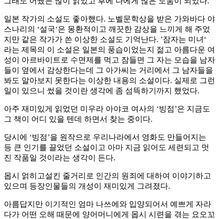
그래도 어쨌든 많이 읽었고 후에 나에게 많은 도움이 되었다.
일본 작가의 소설도 좋아했다. 노벨문학상을 받은 가와바다 야
스나리의 ‘설국‘은 몽환적이고 깨끗한 감상을 느끼게 해 주었
지만 같은 작가가 쓴 이상한 소설도 기억난다. ’잠자는 미녀‘
라는 제목의 이 소설은 일본의 풍습이었는지 젊고 아름다운 여
성이 아르바이트로 수면제를 먹고 잠들면 그 자는 모습을 남자
들이 옆에서 감상한다는데 그 아가씨는 거리에서 그 남자들을
봐도 알아보지 못한다는 이상한 내용의 소설이다. 실제로 그런
일이 있으니 썼을 것이란 생각에 좀 섬뜩하기까지 했었다.
아주 재미있게 읽었던 미우라 아야코 여사의 ‘빙점’은 지금도
그 책이 어디 있을 텐데 하면서 찾는 중이다.
당시에 ‘빙점’을 원작으로 우리나라에서 영화도 만들어지는
등 큰 인기를 끌었던 소설이고 아마 지금 읽어도 세련되고 멋
진 작품일 것이라는 생각이 든다.
몹시 얽히고설킨 줄거리로 인간의 원죄에 대하여 이야기하고
있으며 등장인물들의 개성이 재미있게 그려졌다.
아름답지만 이기적인 엄마 나쓰에와 입양되어서 예쁘게 자라
다가 어떤 오해 때문에 양어머니에게 몹시 시련을 겪는 요오꼬