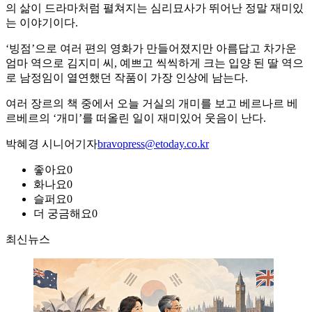
의 삶이 드라마처럼 펼쳐지는 심리묘사가 뛰어난 정말 재미있
는 이야기이다.
‘빙점’으로 여러 편의 영화가 만들어졌지만 아름답고 차가운
엄마 역으로 김지미 씨, 예쁘고 씩씩하게 크는 입양 된 딸 역으
로 남정임이 열연했던 작품이 가장 인상에 남는다.
여러 장르의 책 중에서 오늘 거실의 개미를 보고 베르나르 베
르베르의 ‘개미’를 떠올린 일이 재미있어 웃음이 난다.
박혜경 시니어기자
bravopress@etoday.co.kr
좋아요
0
화나요
0
슬퍼요
0
더 궁금해요
0
최신뉴스