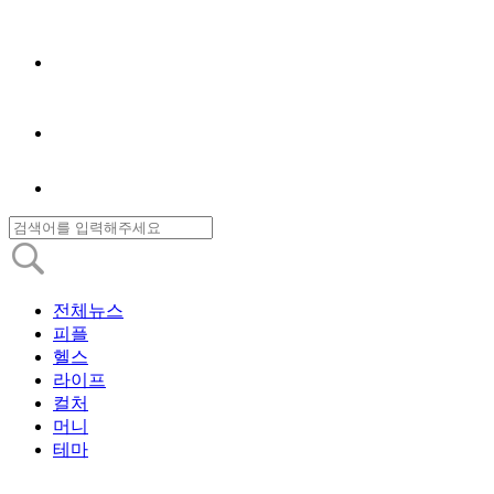
전체뉴스
피플
헬스
라이프
컬처
머니
테마