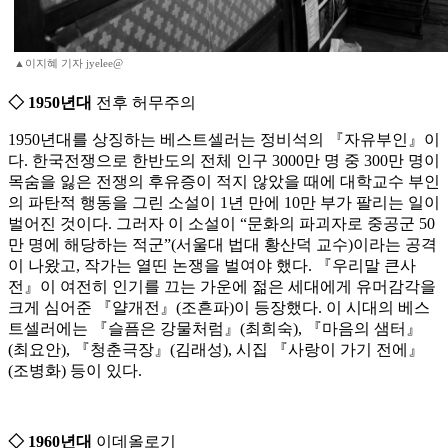
▲이지혜 기자 jyelee@
◇ 1950년대
전후 허무주의
1950년대를 상징하는 베스트셀러는 정비석의 『자유부인』이
다. 한국전쟁으로 한반도의 전체 인구 3000만 명 중 300만 명이
목숨을 잃은 전쟁의 후유증이 적지 않았을 때에 대학교수 부인
의 파탄적 행동을 그린 소설이 1년 만에 10만 부가 팔리는 일이
벌어진 것이다. 그러자 이 소설이 “문화의 파괴자로 중공군 50
만 명에 해당하는 적군”(서울대 법대 황산덕 교수)이라는 공격
이 나왔고, 작가는 열띤 논쟁을 벌여야 했다. 『우리말 큰사
전』이 여전히 인기를 끄는 가운에 젊은 세대에게 유머감각을
크게 심어준 『얄개전』(조흔파)이 등장했다. 이 시대의 베스
트셀러에는 『슬픔은 강물처럼』(최희숙), 『마음의 샘터』
(최요안), 『청춘극장』(김래성), 시집 『사랑이 가기 전에』
(조병화) 등이 있다.
◇ 1960년대
이데올로기