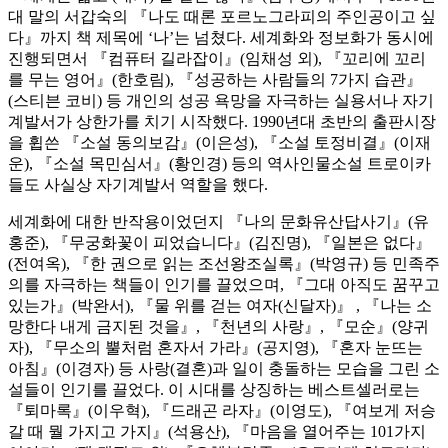
대 말의 서갑숙의 『나도 때론 포르노그라피의 주인공이고 싶
다』까지 책 제목에 ‘나’는 넘쳤다. 세계화와 정보화가 동시에
진행되면서 『컴퓨터 길라잡이』(임채성 외), 『꼬리에 꼬리
를 무는 영어』(한호림), 『성공하는 사람들의 7가지 습관』
(스티븐 코비) 등 개인의 성공 욕망을 자극하는 실용서나 자기
계발서가 상한가를 치기 시작했다. 1990년대 초반의 출판시장
을 휩쓴 『소설 동의보감』(이은성), 『소설 토정비결』(이재
운), 『소설 목민심서』(황인경) 등의 역사인물소설 트로이카
들도 사실상 자기계발서 역할을 했다.
세계화에 대한 반작용이었던지 『나의 문화유산답사기』(유
홍준), 『무궁화꽃이 피었습니다』(김진명), 『일본은 없다』
(전여옥), 『한 권으로 읽는 조선왕조실록』(박영규) 등 민족주
의를 자극하는 책들이 인기를 끌었으며, 『그대 아직도 꿈꾸고
있는가』(박완서), 『물 위를 걷는 여자(신달자)』 , 『나는 소
망한다 내게 금지된 것을』, 『천년의 사랑』, 『모순』(양귀
자), 『무소의 뿔처럼 혼자서 가라』(공지영), 『혼자 눈뜨는
아침』(이경자) 등 사랑(결혼)과 일이 충돌하는 모습을 그린 소
설들이 인기를 끌었다. 이 시대를 상징하는 베스트셀러로는
『퇴마록』(이우혁), 『드래곤 라자』(이영도), 『여보게 저승
갈 때 뭘 가지고 가지』(석용산), 『마음을 열어주는 101가지