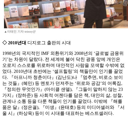
▲이태인 기자 teinny@
◇ 2010년대
디지로그 출판의 시대
1998년의 국지적인 IMF 외환위기와 2008년의 ‘글로벌 금융위
기’는 차원이 달랐다. 전 세계에 불어 닥친 광풍 앞에 개인은
오로지 스스로를 위로하며 대안적인 사람을 모색할 수밖에 없
었다. 2010년대 초반에는 ‘셀프힐링’의 책들만이 인기를 끌었
다. 『아프니까 청춘이다』(김난도)나 『멈추면, 비로소 보이
는 것들』(혜민) 등 멘토가 던져주는 ‘위로와 공감’의 어록집,
『정의란 무엇인가』(마이클 샌델), 『그들이 말하지 않는 23
가지』(장하준) 등 사회적 어젠다를 담은 책, 대안의 삶, 성찰,
관계나 소통 등을 다룬 책들이 인기를 끌었다. 이밖에 『해를
품은 달』(정은궐), 『미생』(윤태호) 등의 미디어셀러와 『서
울 시』(하상욱) 등이 이 시대를 대표하는 베스트셀러다.