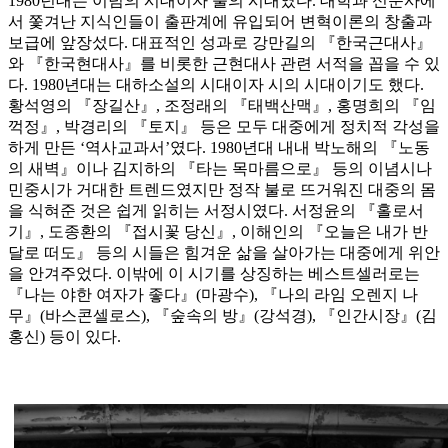
1980년대는 이념의 시대이자 불의 시대였다. 대학과 신문사에
서 쫓겨난 지식인들이 출판계에 유입되어 변혁이론의 창출과
보급에 앞장섰다. 대표적인 성과로 강만길의 『한국근대사』
와 『한국현대사』를 비롯한 근현대사 관련 서적을 꼽을 수 있
다. 1980년대는 대하소설의 시대이자 시의 시대이기도 했다.
황석영의 『장길산』, 조정래의 『태백산맥』, 홍명희의 『임
꺽정』, 박경리의 『토지』 등은 모두 대중에게 정치적 각성을
하게 만든 ‘역사교과서’였다. 1980년대 내내 박노해의 『노동
의 새벽』이나 김지하의 『타는 목마름으로』 등의 이념시나
민중시가 거대한 트렌드였지만 정작 불로 뜨거워진 대중의 몸
을 식혀준 것은 쉽게 읽히는 서정시였다. 서정윤의 『홀로서
기』, 도종환의 『접시꽃 당신』, 이해인의 『오늘은 내가 반
달로 떠도』 등의 시들은 힘겨운 삶을 살아가는 대중에게 위안
을 안겨주었다. 이밖에 이 시기를 상징하는 베스트셀러로는
『나는 야한 여자가 좋다』(마광수), 『나의 라임 오렌지 나
무』(바스콘셀로스), 『숲속의 방』(강석경), 『인간시장』(김
홍신) 등이 있다.