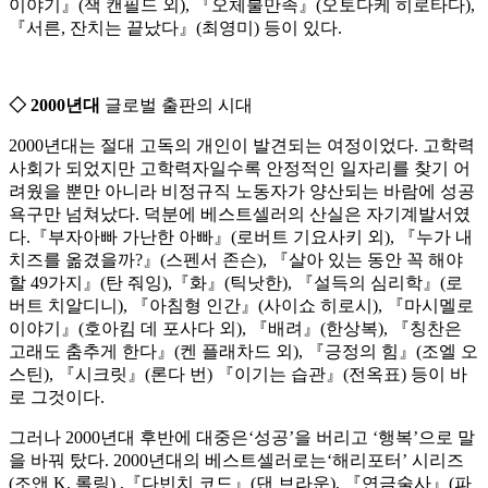
이야기』(잭 캔필드 외), 『오체불만족』(오토다케 히로타다),
『서른, 잔치는 끝났다』(최영미) 등이 있다.
◇ 2000년대
글로벌 출판의 시대
2000년대는 절대 고독의 개인이 발견되는 여정이었다. 고학력
사회가 되었지만 고학력자일수록 안정적인 일자리를 찾기 어
려웠을 뿐만 아니라 비정규직 노동자가 양산되는 바람에 성공
욕구만 넘쳐났다. 덕분에 베스트셀러의 산실은 자기계발서였
다.『부자아빠 가난한 아빠』(로버트 기요사키 외), 『누가 내
치즈를 옮겼을까?』(스펜서 존슨), 『살아 있는 동안 꼭 해야
할 49가지』(탄 줘잉),『화』(틱낫한), 『설득의 심리학』(로
버트 치알디니), 『아침형 인간』(사이쇼 히로시), 『마시멜로
이야기』(호아킴 데 포사다 외), 『배려』(한상복), 『칭찬은
고래도 춤추게 한다』(켄 플래차드 외), 『긍정의 힘』(조엘 오
스틴), 『시크릿』(론다 번) 『이기는 습관』(전옥표) 등이 바
로 그것이다.
그러나 2000년대 후반에 대중은‘성공’을 버리고 ‘행복’으로 말
을 바꿔 탔다. 2000년대의 베스트셀러로는‘해리포터’ 시리즈
(조앤 K. 롤링) ,『다빈치 코드』(댄 브라운), 『연금술사』(파