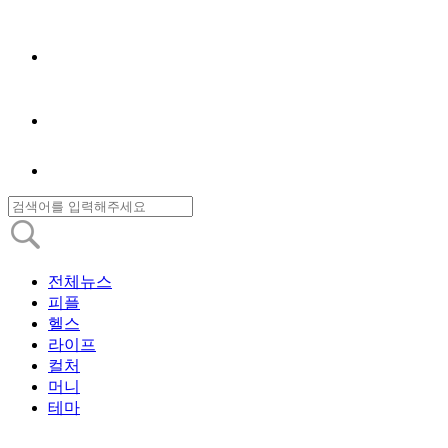
전체뉴스
피플
헬스
라이프
컬처
머니
테마