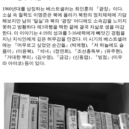
1960년대를 상징하는 베스트셀러는 최인훈의 『광장』이다.
소설 속 철학도 이명준은 북에 올라가 북한의 정치체제에 가담
해보지만 남의 ‘밀실’과 북의 ‘광장’ 어디에도 소속감을 느끼지
못하고 방황하다 제3국행을 택한 끝에 결국 자살로 생을 마감
한다. 이 이야기는 4·19의 성과를 5·16세력에게 빼앗긴 경험을
지닌 지식인에게 깊은 허무감을 안겼다. 이 시기의 베스트셀러
에는 『머무르고 싶었던 순간들』(박계형), 『저 하늘에도 슬
픔이』(이윤복), 『석녀』(정연희), 『조선총독부』(유주현),
『거대한 뿌리』(김수영), 『금강』(신동엽) , 『빙점』(미우
라 아야코) 등이 있다.