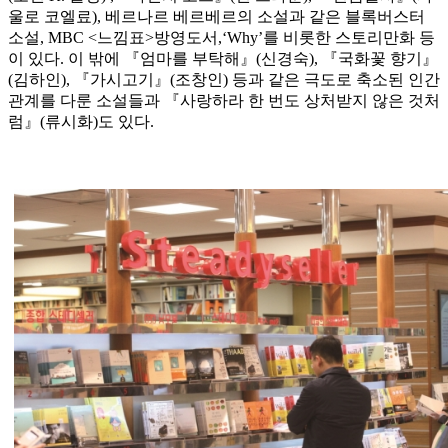
울로 코엘료), 베르나르 베르베르의 소설과 같은 블록버스터
소설, MBC <느낌표>방영도서,‘Why’를 비롯한 스토리만화 등
이 있다. 이 밖에 『엄마를 부탁해』(신경숙), 『국화꽃 향기』
(김하인), 『가시고기』(조창인) 등과 같은 극도로 축소된 인간
관계를 다룬 소설들과 『사랑하라 한 번도 상처받지 않은 것처
럼』(류시화)도 있다.