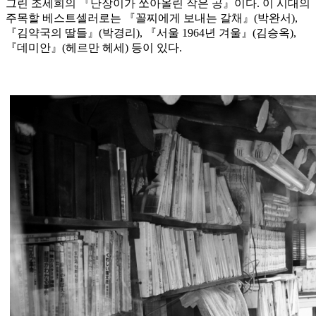
그린 조세희의 『난장이가 쏘아올린 작은 공』이다. 이 시대의
주목할 베스트셀러로는 『꼴찌에게 보내는 갈채』(박완서),
『김약국의 딸들』(박경리), 『서울 1964년 겨울』(김승옥),
『데미안』(헤르만 헤세) 등이 있다.