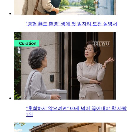
‘경험 無도 환영’ 생애 첫 일자리 도전 설명서
"후회하지 않으려면" 60세 넘어 끊어내야 할 사람
1위