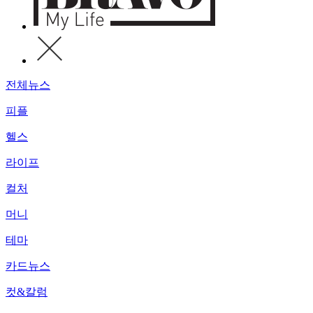
전체뉴스
피플
헬스
라이프
컬처
머니
테마
카드뉴스
컷&칼럼