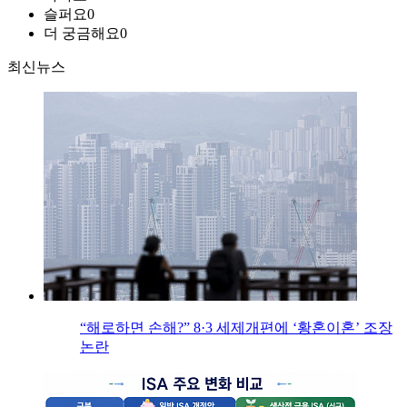
슬퍼요
0
더 궁금해요
0
최신뉴스
“해로하면 손해?” 8·3 세제개편에 ‘황혼이혼’ 조장
논란