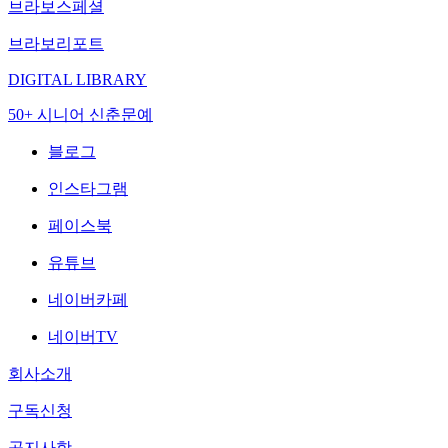
브라보스페셜
브라보리포트
DIGITAL LIBRARY
50+ 시니어 신춘문예
블로그
인스타그램
페이스북
유튜브
네이버카페
네이버TV
회사소개
구독신청
공지사항