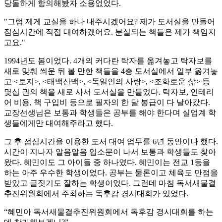
당돌하게 항의해봤자 소용없었다.
"그럼 제게 교실을 하나 내주시겠어요? 제가 도서실을 만들어
점심시간에 직접 대여하겠어요. 분실되는 책들은 제가 책임지
고요."
1994년도 봄이었다. 4개의 커다란 탁자를 옮겨놓고 탁자보를
새로 맞춰 씌운 뒤 볼 만한 책들을 4층 도서실에서 일부 옮겨놓
고 <토지>, <태백산맥>, <독일인의 사랑>, <조화로운 삶> 등
몇십 권의 책을 새로 사서 도서실을 만들었다. 탁자보, 인테리
어 비용, 책 구입비 등으로 필자의 한 달 봉급이 다 날아갔다.
교장선생님은 보통과 학생들은 공부를 해야 한다며 실업계 학
생들에게만 대여해주라고 했다.
그 후 점심시간을 이용한 도서 대여 업무를 6년 동안이나 했다.
시간이 지나자 알음알음 입소문이 나서 보통과 학생들도 찾아
왔다. 혜민이도 그 아이들 중 하나였다. 혜민이는 전교 1등을
하는 아주 우수한 학생이었다. 공부는 물론이고 체육도 만점을
받았고 글짓기도 잘하는 학생이었다. 그런데 마침 독서새물결
추진위원회에서 주최하는 독후감 경시대회가 있었다.
“혜민아 독서새물결추진위원회에서 독후감 경시대회를 하는