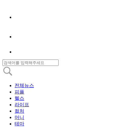
전체뉴스
피플
헬스
라이프
컬처
머니
테마