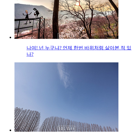
나여! 넌 누구냐? 언제 한번 바위처럼 살아본 적 있
나?