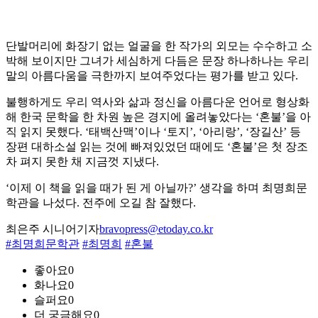
단발머리에 화장기 없는 얼굴을 한 작가의 외모는 수수하고 소
박해 보이지만 그녀가 세심하게 다듬은 문장 하나하나는 우리
말의 아름다움을 극한까지 보여주었다는 평가를 받고 있다.
불행하게도 우리 역사와 삶과 정신을 아름다운 언어로 형상화
해 한국 문학을 한 차원 높은 경지에 올려놓았다는 ‘혼불’을 아
직 읽지 못했다. ‘태백산맥’이나 ‘토지’, ‘아리랑’, ‘장길산’ 등
장편 대하소설 읽는 것에 빠져있었던 때에도 ‘혼불’은 첫 장조
차 펴지 못한 채 지금껏 지냈다.
‘이제 이 책을 읽을 때가 된 게 아닐까?’ 생각을 하며 최명희문
학관을 나섰다. 전주에 오길 참 잘했다.
최은주 시니어기자
bravopress@etoday.co.kr
#최명희문학관
#최명희
#혼불
좋아요
0
화나요
0
슬퍼요
0
더 궁금해요
0