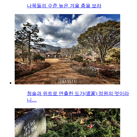
나목들의 수준 높은 겨울 춤을 보라
청솔과 위트로 연출한 도가(道家) 정원의 멋이라
니…