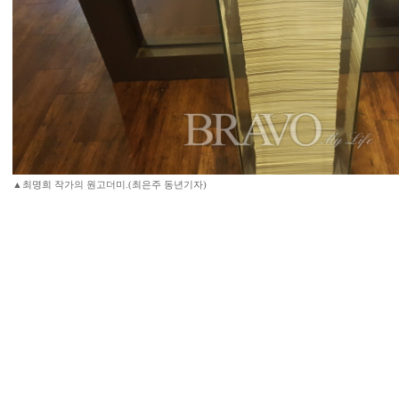
▲최명희 작가의 원고더미.(최은주 동년기자)