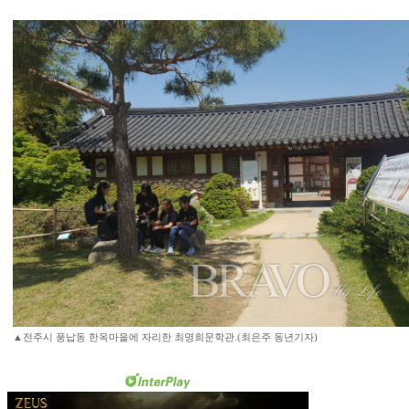
▲전주시 풍납동 한옥마을에 자리한 최명희문학관.(최은주 동년기자)