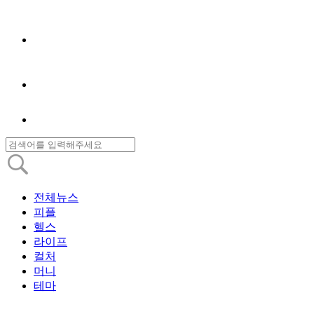
전체뉴스
피플
헬스
라이프
컬처
머니
테마