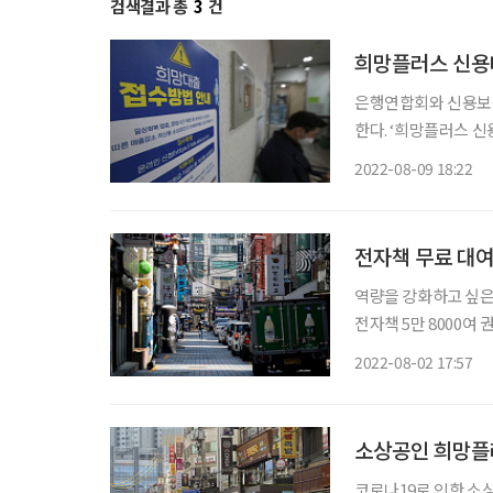
검색결과 총
3
건
희망플러스 신용대
은행연합회와 신용보증
한다. ‘희망플러스 신용대출’은 총 4조 8000억 원 규모의 금융지원 프로그램이다. 신용보증기
금이 이자를 지원하고
2022-08-09 18:22
대출을 제공한다. 은
전자책 무료 대여
역량을 강화하고 싶
전자책 5만 8000여
업에 대한 다양한 경험
2022-08-02 17:57
에 도입하는 전자도서
소상공인 희망플러
코로나19로 인한 소