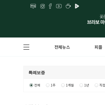
전체뉴스
피플
전체
1주
1개월
1년
직