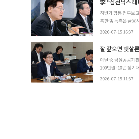
하반기 합동 업무보고
혹한 빚 독촉은 금융
드 5년간 200조로 증
2026-07-15 16:37
대통령이 삼성전자와 
이달 중 금융공공기관 
100만원·10년 장기대출도 신설 금융위원회가 성실상환자의
권 정리를 확대하는 
2026-07-15 11:37
백 방식을 햇살론 특
연