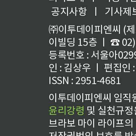
공지사항
ㅣ
기사제
㈜이투데이피엔씨 (제호
이빌딩 15층 ㅣ ☎ 02)
등록번호 : 서울아02992
인 : 김상우 ㅣ 편집인
ISSN : 2951-4681
이투데이피엔씨 임직원
윤리강령
및 실천규정을
브라보 마이 라이프의
저작권법의 보호를 받