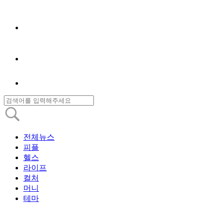
전체뉴스
피플
헬스
라이프
컬처
머니
테마