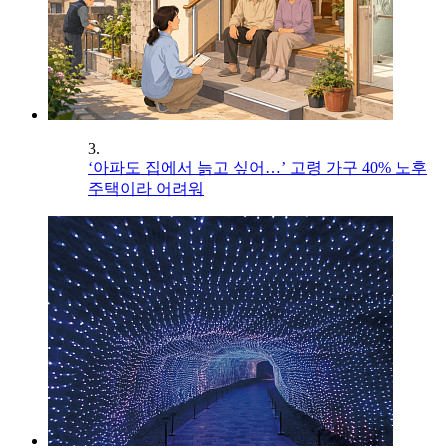
3.
‘아파도 집에서 늙고 싶어…’ 고령 가구 40% 노후
주택이라 어려워