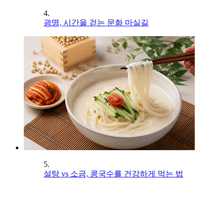
4.
광명, 시간을 걷는 문화 마실길
5.
설탕 vs 소금, 콩국수를 건강하게 먹는 법