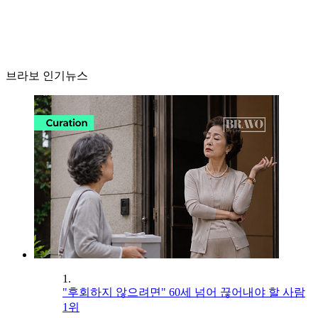
브라보 인기뉴스
1.
"후회하지 않으려면" 60세 넘어 끊어내야 할 사람
1위