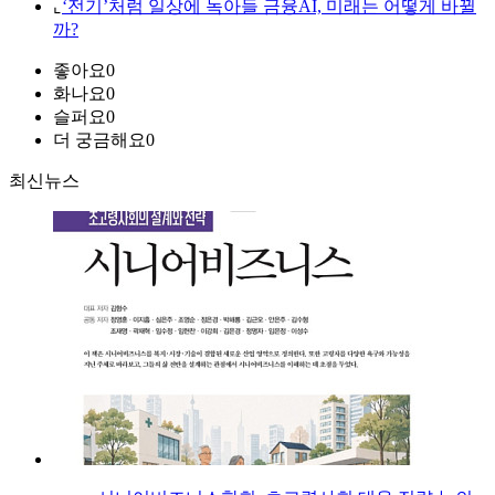
⌞
‘전기’처럼 일상에 녹아들 금융AI, 미래는 어떻게 바뀔
까?
좋아요
0
화나요
0
슬퍼요
0
더 궁금해요
0
최신뉴스