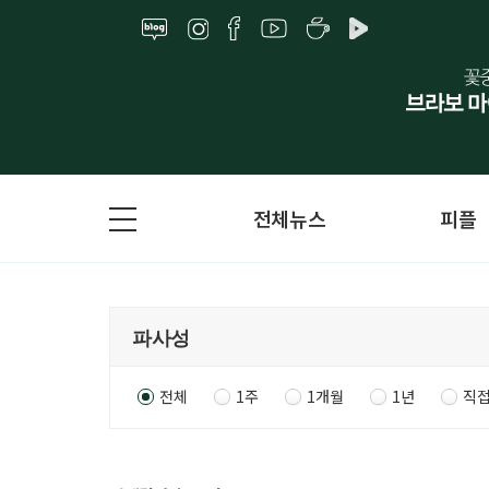
전체뉴스
피플
전체
1주
1개월
1년
직