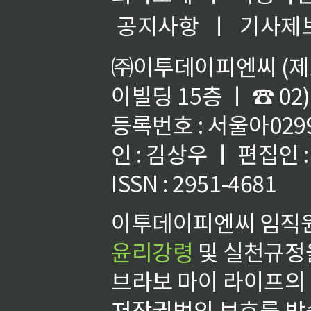
공지사항
ㅣ
기사제
㈜이투데이피엔씨 (제호
이빌딩 15층 ㅣ ☎ 02)
등록번호 : 서울아02992
인 : 김상우 ㅣ 편집인
ISSN : 2951-4681
이투데이피엔씨 임직원
윤리강령
및 실천규정을
브라보 마이 라이프의
저작권법의 보호를 받