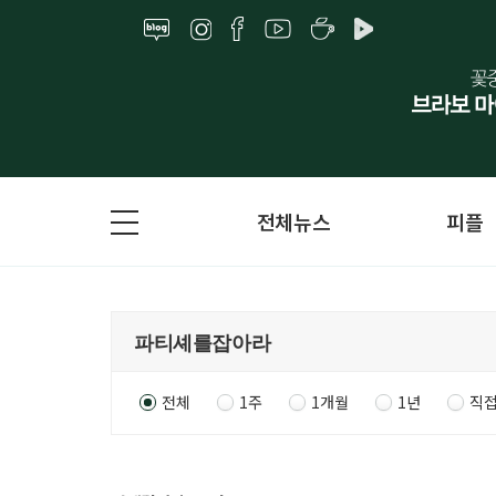
전체뉴스
피플
전체
1주
1개월
1년
직