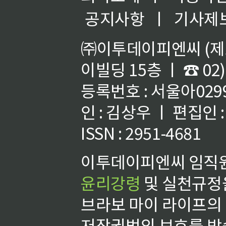
공지사항
ㅣ
기사제
㈜이투데이피엔씨 (제호
이빌딩 15층 ㅣ ☎ 02)
등록번호 : 서울아02992
인 : 김상우 ㅣ 편집인
ISSN : 2951-4681
이투데이피엔씨 임직원
윤리강령
및 실천규정을
브라보 마이 라이프의
저작권법의 보호를 받