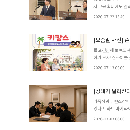
자 고용 확대에도 인
정착·지역사회 통합까지 단계적 전략 필요”
2026-07-22 15:40
해 외국인 유입을 넘
[요즘말 사전] 
짧고 간단해 보여도 
아가 보자! 신조어를
은 기운이 더해진다. 여름방학이 시작되면 조부모들의 일상도 달라진다. 맞벌이하는 자녀를
2026-07-13 06:00
대신해 손주를 돌보는
[장례가 달라진다
가족장과 무빈소장이 
있다. 브라보 마이 라
장·무빈소장 확산과 가격 투명성 문제
2026-07-03 06:00
커지고 있다. 시장조