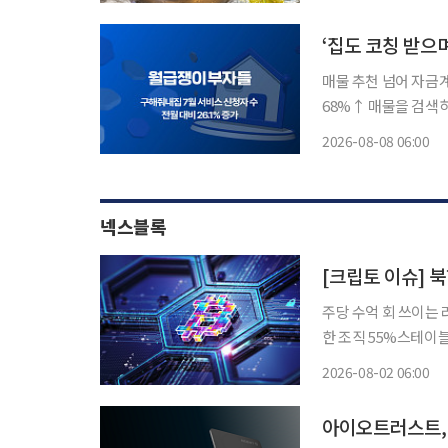
제품을 잇달아 선보이며 늦더위 수
카
‘집도 코칭 받으
매물 추천 넘어 자금
68%↑ 매물을 검색하고 비교하는 데서 그치지 않고 자금계획부터 지역·단지 선택, 세금 검
토까지 전문가의 도움
2026-08-08 06:00
들(월부)은 기존 부동
넥스블록
주당 수억 회 쓰이는 
한 조직 55%스테이
기관 참여 구조로 이동 북한 연계 해킹 조직의 오픈소스 공급망 공격이 글로벌 클라우드
2026-08-02 06:00
으로 번지면서 크립토
아이오트러스트, 