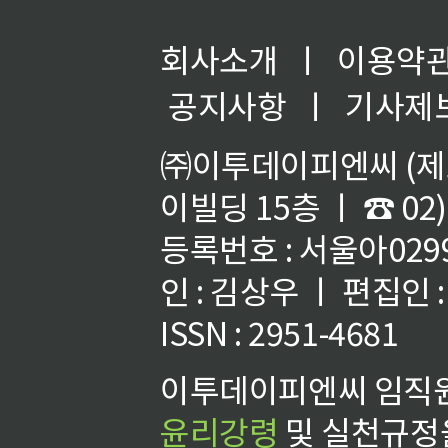
회사소개
ㅣ
이용약
공지사항
ㅣ
기사제
㈜이투데이피엔씨 (제호
이빌딩 15층 ㅣ ☎ 02)
등록번호 : 서울아02992
인 : 김상우 ㅣ 편집인
ISSN : 2951-4681
이투데이피엔씨 임직원
윤리강령
및 실천규정을