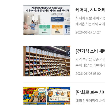
케어닥, 시니어타
시니어 토탈 케어 기업
케어옵스는 케어닥 자
입주 계약부터 건강·생
2026-06-17 14:27
기존 ERP·PMS와
[건기식 소비 새
가격 부담을 낮춘 가
특화 매장 올리브베러
형 약국, 간편한 검
2026-06-06 06:00
이 약국 안팎으로 넓
해외 단체여행이나 성