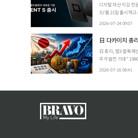
디지털 자산 지갑 전
S)’를 21일 출시하
지갑에 이어 선보이는
2026-07-24 09:07
日 다카이치 총리
日 총리, 웹3∙블록체
추가 발전 기대” 1990년대 버블 붕괴 이후 30여 년간 보수적인 태도를 유지해온 일본 금융 시
장이 가상자산 시장으
2026-07-16 08:41
극적인 의지를 내비치