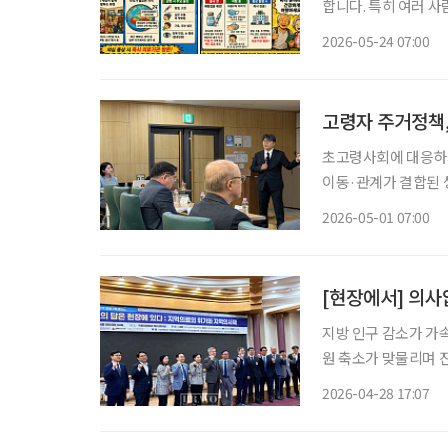
합니다. 특히 여러 
별한 주의가 필요합니다. 최근 질병관리청은 해외 단체생활이나 종교 행사 참석
2026-05-24 07:00
객들에게 ‘수막구균 
고령자 주거정책,
초고령사회에 대응하기
이동·관계가 결합된 
과 지역에서 계속 살
2026-05-01 07:00
[현장에서] 의사
지방 인구 감소가 가
원 축소가 맞물리며 
질환을 앓는 중장년·
2026-04-28 17:07