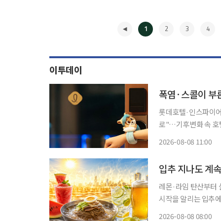
1
2
3
4
이투데이
폭염·스콜이 부른
롯데호텔·인스파이어·
로"…기후변화 속 호텔가 '체류형 콘텐
려운 스콜성 폭우까지 
2026-08-08 11:00
테마파크와 워터파크,
◀
입추 지나도 계속
레몬·라임 탄산부터 살얼
시작을 알리는 입추에
있다. 가을 신제품으
2026-08-08 08:00