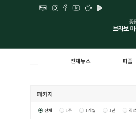
전체뉴스
피플
전체
1주
1개월
1년
직