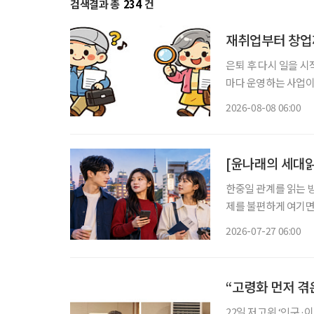
검색결과 총
234
건
재취업부터 창업
은퇴 후 다시 일을 
마다 운영하는 사업이
력 단절 여성이라면
2026-08-08 06:00
보건복지부 노인일자리
용하는
[윤나래의 세대읽
한중일 관계를 읽는 방
제를 불편하게 여기면
음식과 왕홍체험을 소
2026-07-27 06:00
지 않는다. 여행지, 
“고령화 먼저 겪은
22일 저고위 ‘인구·이주 전