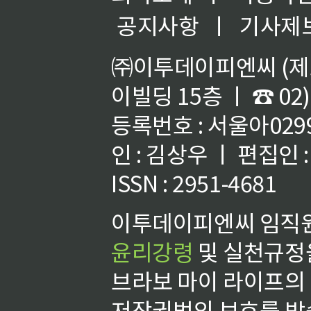
공지사항
ㅣ
기사제
㈜이투데이피엔씨 (제호
이빌딩 15층 ㅣ ☎ 02)
등록번호 : 서울아02992
인 : 김상우 ㅣ 편집인
ISSN : 2951-4681
이투데이피엔씨 임직원
윤리강령
및 실천규정을
브라보 마이 라이프의
저작권법의 보호를 받