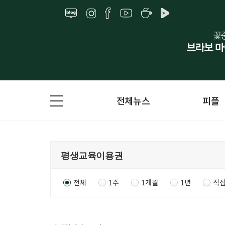
전체뉴스
피플
전체
1주
1개월
1년
직