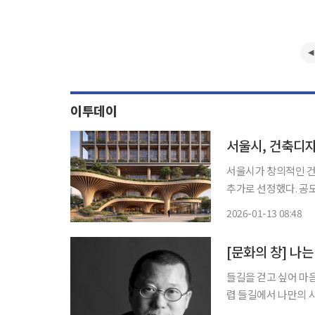
이투데이
서울시, 건축디
서울시가 창의적인 건
추가로 선정했다. 공모
서 사업이 추진 중이다. 서울시는 13일 종로구 효제동 관광숙박시설 ‘어번 플
2026-01-13 08:48
(Urban Platan
[문화의 창] 나
들길을 걷고 싶어 마
렵 들길에서 나만의 시
서성여도 좋겠다. 들길