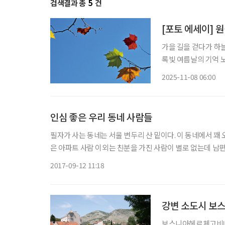
검색결과 총
5
건
[포토 에세이] 
가을 길을 걷다가 하늘을 본다 티 
록빛 여름날의 기억 노란 햇살의 속삭임 붉은 가을의 숨결 햇살은 가을빛으로 잎을 감싸고 바
람은 
2025-11-08 06:00
인심 좋은 우리 동네 사람들
필자가 사는 동네는 서울 변두리 산 밑이다. 이 동네에서 꽤 
은 아파트 사람 이외는 친분을 가진 사람이 별로 없는데 남편
인사를 나눈다. 그런 남편이 참 생소하지만 모르는 사람에게
2017-09-12 11:18
강변 소도시 보
보스니아헤르체고비나