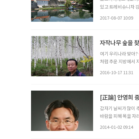
있고 트레비슈니차 강
띄엄띄엄 떨어져 있는 
2017-08-07 10:09
을 풍치가 풍덩 빠져
자작나무 숲을 
여기 우리나라 맞아?
처럼 추운 지방에서 
숲으로 가려면 원대리
2016-10-17 11:31
도 올라가야 한다. 
로
[正論] 안영희 
갑자기 날씨가 많이 추워
바람을 피해 목을 자
을 쳐다보며 걸어가는
2014-01-02 09:14
너스의 갈색 낙엽, 붉