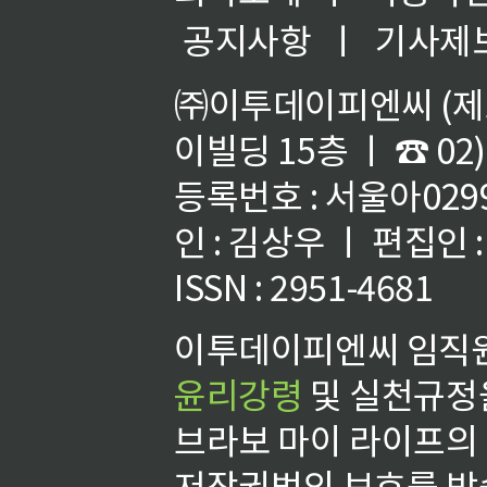
공지사항
ㅣ
기사제
㈜이투데이피엔씨 (제호
이빌딩 15층 ㅣ ☎ 02)
등록번호 : 서울아02992
인 : 김상우 ㅣ 편집인
ISSN : 2951-4681
이투데이피엔씨 임직원
윤리강령
및 실천규정을
브라보 마이 라이프의
저작권법의 보호를 받