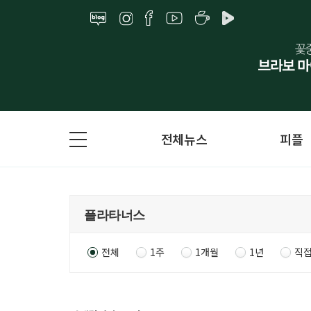
전체뉴스
피플
전체
1주
1개월
1년
직