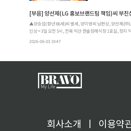
봉사활동은 판교·울산
[부음] 양선제(LG 홍보브랜드팀 책임)씨 부친
▲양승섭(향년 66세)씨 별세, 양미영씨 남편상, 양선제(㈜
인상 = 3일 오전 5시, 전북 익산 한솔장례식장 1호실, 장지 익산
2026-06-03 19:47
회사소개
ㅣ
이용약