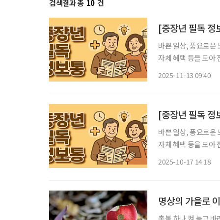
검색결과 총
10
건
바쁜 일상, 풍요로운 
자체 혜택 등을 모아 전달 드립니다. 시민참여형 생활체육
16일 오전 9시 상암
2025-11-13 09:40
광장을 출발해 하늘
[중장년 필독 정
바쁜 일상, 풍요로운 
자체 혜택 등을 모아 전달 드립니다. 남산 가을소풍, 단
울시는 11월 1일과 
2025-10-17 14:18
석호정, 호현당, 한
명상의 가을로 
촛불 하나 켜 놓고 바라본다 너의 모습이 보일 때까지 - 용혜원의 ‘고독’ 찬바람이 불어 마음이