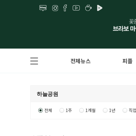
전체뉴스
피플
전체
1주
1개월
1년
직