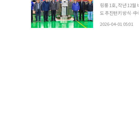
링룽 1호, 작년 1
도 추진턴키 방식·中
로(SMR)의 세계 최초 상용화
2026-04-01 05:01
클리어뉴스(WNN)에