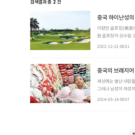
검색결과 총
2
건
중국 하이난성의
미량만 골프장(美浪湾, 
원 골프장의 상수림 코스
TAN(陈川源)이 디
2022-12-21 08:51
중국의 브래지어
세상에는 별난 사람들
그러나 남성이 여성의
이다. 오히려 변태라는 손가
2014-05-14 09:07
의 56세 남성 천칭쭈