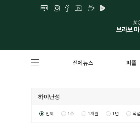
전체뉴스
피플
전체
1주
1개월
1년
직