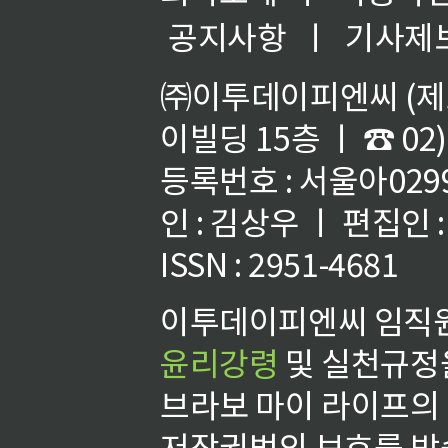
공지사항
ㅣ
기사제
㈜이투데이피엔씨 (제호
이빌딩 15층 ㅣ ☎ 02)
등록번호 : 서울아02992
인 : 김상우 ㅣ 편집인
ISSN : 2951-4681
이투데이피엔씨 임직원
윤리강령
및 실천규정을
브라보 마이 라이프의
저작권법의 보호를 받