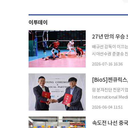
이투데이
27년 만의 우승
배규선 감독이 이끄는 
시아선수권 준결승 진출에 실패했다. 한국은 16일 
에서 열린 2026 아
2026-07-16 16:36
세트 스코어 1-3(19-25
[BioS]젠큐릭
암 분자진단 전문기업 
International M
BCT)’의 중국 남부권역 공
2026-06-04 11:51
은 하이난성 보아오