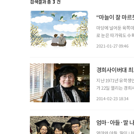
검색결과 총
3
건
“마늘이 잘 마르
마당에 널어둔 육쪽마늘
로 눈은 따가워도 수확
니 가뿐하면서도 무언
2021-01-27 09:46
작은 창살이 두 개 혹은
경희사이버대 최
지난 1971년 유학생
가 22일 열리는 경희사
같은 학교 대학원에 
2014-02-23 18:34
던 주씨는 결혼과 동
엄마·아들·딸 
엄마와 아들, 딸이 나