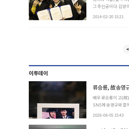
그 주인공이다. 김양의 곁에는 어머니 차현실(49)씨와 오빠 김태준(20)씨도 있었다. 가족 3명
이 동시에 방송통신대 영문과를 졸업한 것
2014-02-20 15:21
2003년 학교를 그만
이투데이
류승룡, 故송영규
배우 류승룡이 고(故) 송영
SNS에 송영규와 함
글을 남겼다. 사진에는 졸업식장에서 학사모와 졸업 가운을 입고 나란히 카메라를 바라보는
2026-08-05 15:43
두 사람의 앳된 모습