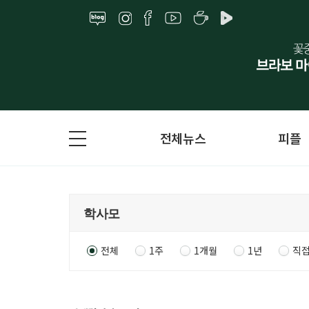
전체뉴스
피플
전체
1주
1개월
1년
직