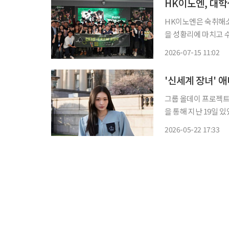
HK이노엔, 대학생
HK이노엔은 숙취해소 
을 성황리에 마치고 수료식을 가졌다고
테크노밸리 HK이노엔 
2026-07-15 11:02
'신세계 장녀' 
그룹 올데이 프로젝트의 애니가 
을 통해 지난 19일 
된 사진에는 컬럼비아
2026-05-22 17:33
특히 하늘빛 학사복과