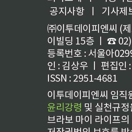
공지사항
ㅣ
기사제
㈜이투데이피엔씨 (제호
이빌딩 15층 ㅣ ☎ 02)
등록번호 : 서울아02992
인 : 김상우 ㅣ 편집인
ISSN : 2951-4681
이투데이피엔씨 임직원
윤리강령
및 실천규정을
브라보 마이 라이프의
저작권법의 보호를 받