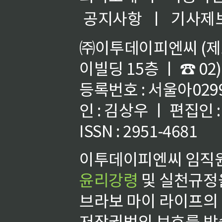
공지사항
ㅣ
기사제
㈜이투데이피엔씨 (제호
이빌딩 15층 ㅣ ☎ 02)
등록번호 : 서울아02992
인 : 김상우 ㅣ 편집인
ISSN : 2951-4681
이투데이피엔씨 임직원
윤리강령
및 실천규정을
브라보 마이 라이프의
저작권법의 보호를 받