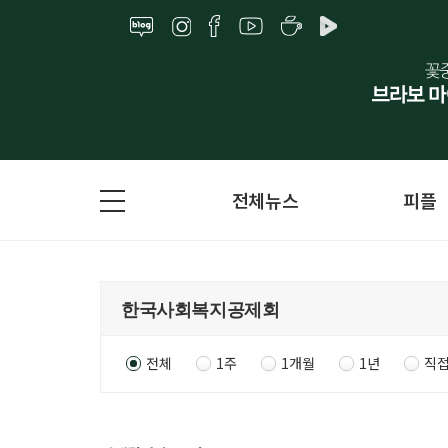
전체뉴스
피플
전체
1주
1개월
1년
직