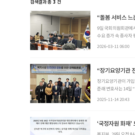
검색결과 총
3
건
“돌봄 서비스 느
9일 국회의원회관에서
수요 증가 속 종사자 평균 
면서 돌봄과 복지 서
2026-03-11 06:00
는 여전히 개선 과제
“장기요양기관 
장기요양기관이 가입해
준래 변호사는 14일
임보험의 가입기준의 
2025-11-14 20:43
‘국정자원 화재’
복지부, 29일 오전 