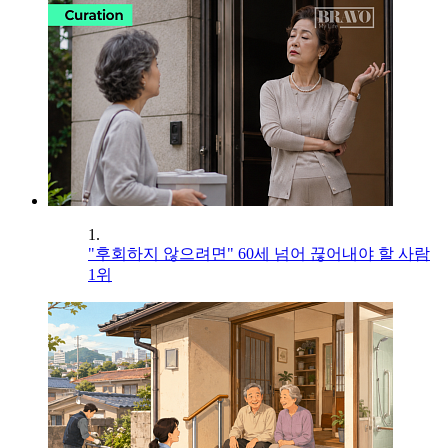
1.
"후회하지 않으려면" 60세 넘어 끊어내야 할 사람
1위