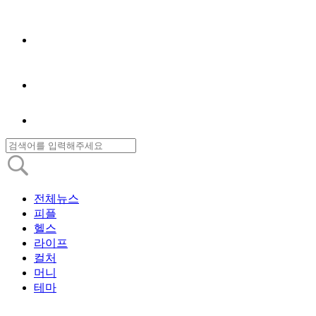
전체뉴스
피플
헬스
라이프
컬처
머니
테마