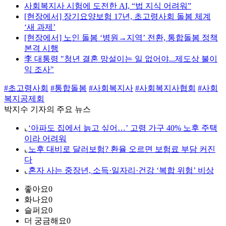
사회복지사 시험에 도전한 AI, “법 지식 어려워”
[현장에서] 장기요양보험 17년, 초고령사회 돌봄 체계
‘새 과제’
[현장에서] 노인 돌봄 ‘병원→지역’ 전환, 통합돌봄 정책
본격 시행
李 대통령 "청년 결혼 망설이는 일 없어야...제도상 불이
익 조사"
#초고령사회
#통합돌봄
#사회복지사
#사회복지사협회
#사회
복지공제회
박지수 기자의 주요 뉴스
⌞
‘아파도 집에서 늙고 싶어…’ 고령 가구 40% 노후 주택
이라 어려워
⌞
노후 대비로 달러보험? 환율 오르면 보험료 부담 커진
다
⌞
혼자 사는 중장년, 소득·일자리·건강 ‘복합 위험’ 비상
좋아요
0
화나요
0
슬퍼요
0
더 궁금해요
0