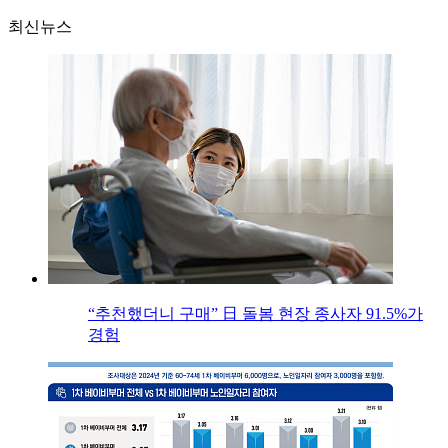
최신뉴스
“추천했더니 구매” 日 돌봄 현장 종사자 91.5%가
경험