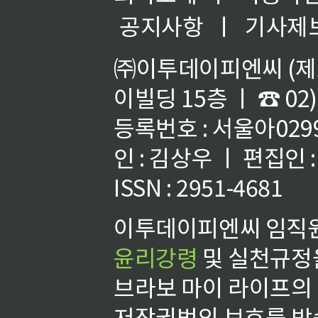
공지사항
ㅣ
기사제
㈜이투데이피엔씨 (제호
이빌딩 15층 ㅣ ☎ 02)
등록번호 : 서울아02992
인 : 김상우 ㅣ 편집인
ISSN : 2951-4681
이투데이피엔씨 임직원
윤리강령
및 실천규정을
브라보 마이 라이프의
저작권법의 보호를 받