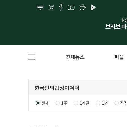
전체뉴스
피플
전체
1주
1개월
1년
직