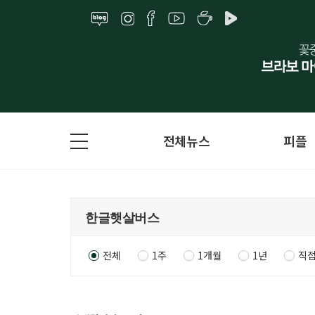
전체뉴스
피플
전체
1주
1개월
1년
직