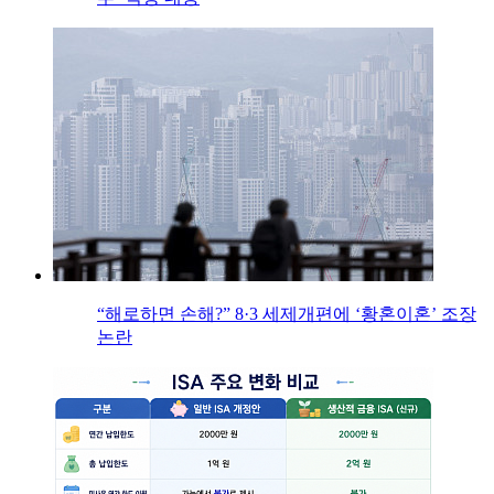
“해로하면 손해?” 8·3 세제개편에 ‘황혼이혼’ 조장
논란