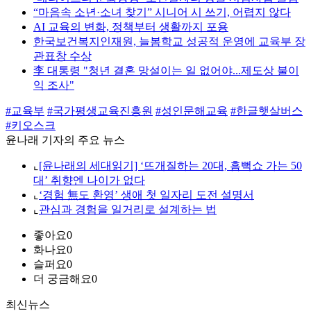
“마음속 소년·소녀 찾기” 시니어 시 쓰기, 어렵지 않다
AI 교육의 변화, 정책부터 생활까지 포용
한국보건복지인재원, 늘봄학교 성공적 운영에 교육부 장
관표창 수상
李 대통령 "청년 결혼 망설이는 일 없어야...제도상 불이
익 조사"
#교육부
#국가평생교육진흥원
#성인문해교육
#한글햇살버스
#키오스크
윤나래 기자의 주요 뉴스
⌞
[윤나래의 세대읽기] ‘뜨개질하는 20대, 흠뻑쇼 가는 50
대’ 취향엔 나이가 없다
⌞
‘경험 無도 환영’ 생애 첫 일자리 도전 설명서
⌞
관심과 경험을 일거리로 설계하는 법
좋아요
0
화나요
0
슬퍼요
0
더 궁금해요
0
최신뉴스