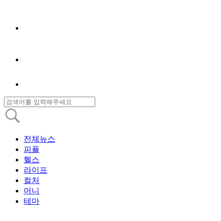
전체뉴스
피플
헬스
라이프
컬처
머니
테마