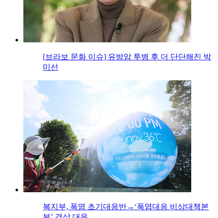
[브라보 문화 이슈] 유방암 투병 후 더 단단해진 박
미선
복지부, 폭염 초기대응반→‘폭염대응 비상대책본
부’ 격상 대응