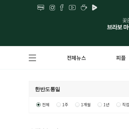
전체뉴스
피플
전체
1주
1개월
1년
직