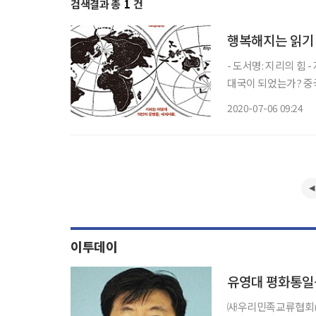
검색결과 총
1
건
행복해지는 읽기
- 도서명: 지리의 힘 
대국이 되었는가? 중
나는 원인은 무엇인가
2020-07-06 09:24
왜 나는가?
이투데이
유영대 평화통일
㈔우리민족교류협회(