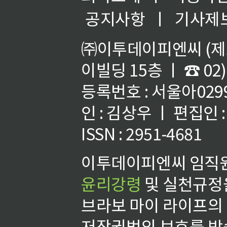
공지사항
ㅣ
기사제
㈜이투데이피엔씨 (제호
이빌딩 15층 ㅣ ☎ 02)
등록번호 : 서울아02992
인 : 김상우 ㅣ 편집인
ISSN : 2951-4681
이투데이피엔씨 임직원
윤리강령
및 실천규정을
브라보 마이 라이프의
저작권법의 보호를 받