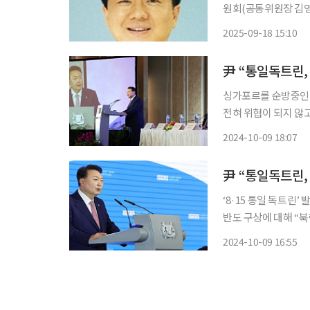
원회(공동위원장 김영
열린 제13회 ‘한반
2025-09-18 15:10
합 공동대표를 선정했다고 밝혔다. 주최 측은 “유영대 대
서 언론
싱가포르를 순방중인 
전혀 위협이 되지 않
진전될 것”이라고 강조
2024-10-09 18:07
尹 “통일독트린,
‘8·15 통일 독트린’
반도 구상에 대해 “
사회의 평화가 획기적
2024-10-09 16:55
‘국제규범’ 원칙에 