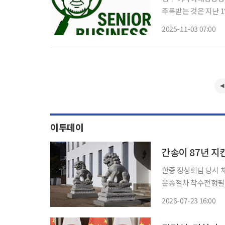
주목받는 것은 지난 
경제 분야 협력 MOU
2025-11-03 07:00
령화를 중요한 과제로 
이투데이
간송이 87년 지
한중 정상회담 당시 체
운송절차 착수전형필 선생이 1
중국 청대(淸代) 석
2026-07-23 16:00
들은 유물의 소유권 