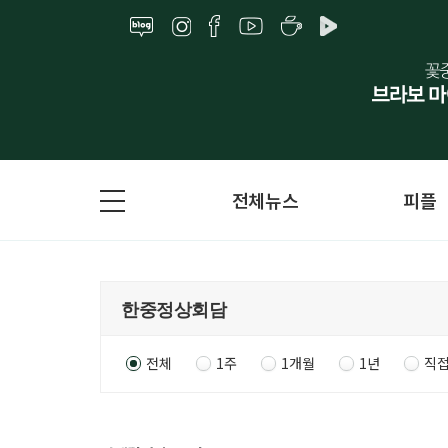
전체뉴스
피플
전체
1주
1개월
1년
직