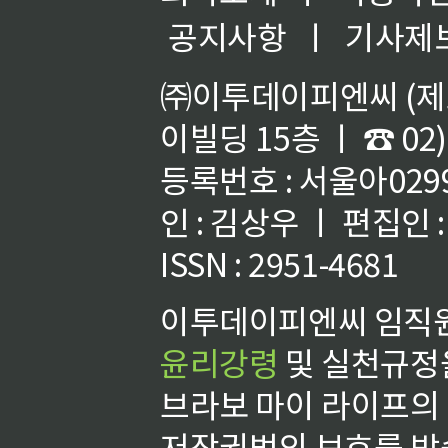
공지사항
ㅣ
기사제
㈜이투데이피엔씨 (제호
이빌딩 15층 ㅣ ☎ 02)
등록번호 : 서울아02992
인 : 김상우 ㅣ 편집인
ISSN : 2951-4681
이투데이피엔씨 임직원
윤리강령
및 실천규정을
브라보 마이 라이프의
저작권법의 보호를 받