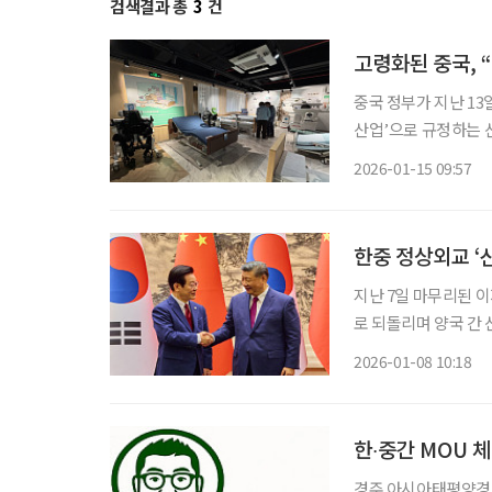
검색결과 총
3
건
고령화된 중국, 
중국 정부가 지난 13
산업’으로 규정하는 
표한 이번 조치는 요
2026-01-15 09:57
합해 실버경제를 본격
한중 정상외교 ‘
지난 7일 마무리된 
로 되돌리며 양국 간
담을 통해 양국 정부는
2026-01-08 10:18
의 협력 MOU가 성사
한∙중간 MOU 체
경주 아시아태평양경제