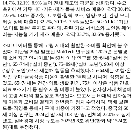
14.7%, 12.1%, 6.9% 늘어 전체 제조업 평균을 상회했다. 수요
측면에선 커뮤니티·기관·재가 돌봄 서비스 매출이 각각 30.4%,
22.6%, 18.0% 증가했고, 보행·청력 보조, 영양·보건, 건강 모니
터링 장비 매출이 32.2%, 30.1%, 7.5% 늘었다. 5G·AI·IoT 기반
‘스마트 돌봄’ 투자도 확대돼, 관련 기술 서비스와 노인용 웨어
러블·지능형 기기 제조 매출이 각각 33.7%, 32.6% 증가했다.
소비 데이터를 통해 고령 세대의 활발한 소비를 확인해 볼 수
있다. 지난달 29일 발표된 MobTech 연구원의 ‘2025년 은발경
제 소비자군 인사이트’는 60세 이상 인구를 55~64세(‘실버 청
년’), 65~74세(‘실버 중년’), 75~89세(‘실버 노년’), 90세 이상
(‘장수 노인’)으로 세분해 행동을 추적했다. 55~64세는 여행·온
라인 구매·금융상품 이용이 활발한 ‘액티브 시니어’ 성향을 보
였고, 65~74세는 건강·의료·생활 편의, 75세 이상은 식품·간호·
의료보조기기 등 필수 지출 비중이 높았다. 전자상거래 채널에
서 고령 세대의 활동성도 확인된다. 보고서는 60대의 전자상거
래 이용과 모바일 결제가 청년층과 점차 수렴하며, 택배·브랜
드몰·직영몰 등에서 구매 비중이 커졌다고 적었다. 중국의 60
세 이상 인구는 2024년 말 3억 1031만 명, 전체의 22.0%로 집계
됐고, 실버경제 시장 규모는 2025년 8조 위안(한화 약 1524조
원)대로 추정됐다.