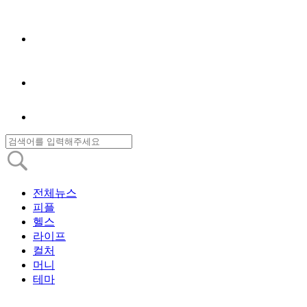
전체뉴스
피플
헬스
라이프
컬처
머니
테마