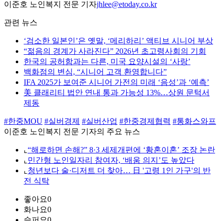
이준호 노인복지 전문 기자
jhlee@etoday.co.kr
관련 뉴스
‘검소한 일본인’은 옛말, ‘메리하리’ 액티브 시니어 부상
“젊음의 경계가 사라진다” 2026년 초고령사회의 기회
한국의 공허함과는 다른, 미국 요양시설의 ‘사랑’
백화점의 변심, “시니어 고객 환영합니다”
IFA 2025가 보여준 시니어 가전의 미래 ‘음성’과 ‘예측’
美 클래리티 법안 연내 통과 가능성 13%…상원 문턱서
제동
#한중MOU
#실버경제
#실버산업
#한중경제협력
#통화스와프
이준호 노인복지 전문 기자의 주요 뉴스
⌞
“해로하면 손해?” 8·3 세제개편에 ‘황혼이혼’ 조장 논란
⌞
민간형 노인일자리 참여자, ‘배움 의지’도 높았다
⌞
청년보다 술·디저트 더 찾아… 日 '고령 1인 가구'의 반
전 식탁
좋아요
0
화나요
0
슬퍼요
0