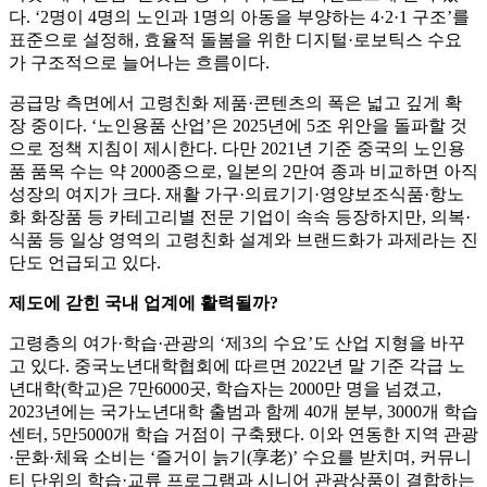
다. ‘2명이 4명의 노인과 1명의 아동을 부양하는 4·2·1 구조’를
표준으로 설정해, 효율적 돌봄을 위한 디지털·로보틱스 수요
가 구조적으로 늘어나는 흐름이다.
공급망 측면에서 고령친화 제품·콘텐츠의 폭은 넓고 깊게 확
장 중이다. ‘노인용품 산업’은 2025년에 5조 위안을 돌파할 것
으로 정책 지침이 제시한다. 다만 2021년 기준 중국의 노인용
품 품목 수는 약 2000종으로, 일본의 2만여 종과 비교하면 아직
성장의 여지가 크다. 재활 가구·의료기기·영양보조식품·항노
화 화장품 등 카테고리별 전문 기업이 속속 등장하지만, 의복·
식품 등 일상 영역의 고령친화 설계와 브랜드화가 과제라는 진
단도 언급되고 있다.
제도에 갇힌 국내 업계에 활력될까?
고령층의 여가·학습·관광의 ‘제3의 수요’도 산업 지형을 바꾸
고 있다. 중국노년대학협회에 따르면 2022년 말 기준 각급 노
년대학(학교)은 7만6000곳, 학습자는 2000만 명을 넘겼고,
2023년에는 국가노년대학 출범과 함께 40개 분부, 3000개 학습
센터, 5만5000개 학습 거점이 구축됐다. 이와 연동한 지역 관광
·문화·체육 소비는 ‘즐거이 늙기(享老)’ 수요를 받치며, 커뮤니
티 단위의 학습·교류 프로그램과 시니어 관광상품이 결합하는