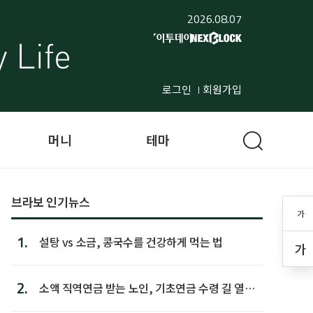
2026.08.07
로그인
회원가입
머니
테마
브라보 인기뉴스
가
1.
설탕 vs 소금, 콩국수를 건강하게 먹는 법
가
2.
소액 직역연금 받는 노인, 기초연금 수령 길 열린
다