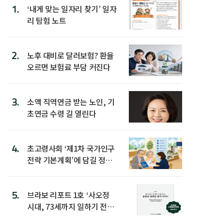
1.
‘내게 맞는 일자리 찾기’ 일자
리 탐험 노트
2.
노후 대비로 달러보험? 환율
오르면 보험료 부담 커진다
3.
소액 직역연금 받는 노인, 기
초연금 수령 길 열린다
4.
초고령사회 ‘제1차 국가인구
전략 기본계획’에 담길 정책
은
5.
브라보 리포트 1호 ‘사오정
시대, 73세까지 일하기 전략’