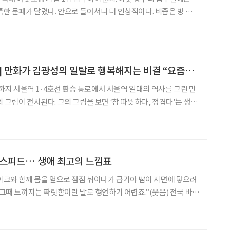
한 문패가 달렸다. 안으로 들어서니 더 인상적이다. 비좁은 방 크
구본, 박스 테이프로 덧붙인 40년 차 사무용 의자. 그리고 이 모든 것
책임대표사원이 젊은 기자를 향해 고개 숙여 인사하며
[브라보가 만난 사람] 만화가 김광성의 일탈로 행복해지는 비결 “요즘은 틈만 나면 놀러가고 싶다”
1일까지 서울역 1·4호선 환승 통로에서 서울역 일대의 역사를 그린 만
 그림이 전시된다. 그의 그림을 보면 ‘참 따뜻하다, 정겹다’는 생각
로 그려진 한국적인 특유의 색감도 그렇거니와 세밀하게 그려진 인
볼 수 있었던 서울의 옛 질감이 생생하게 느껴지기 때문
m 스피드… 생애 최고의 느낌표
바이크와 함께 몸을 옆으로 점점 뉘이다가 급기야 뺨이 지면에 닿으려
그때 느껴지는 짜릿함이란 말로 형언하기 어렵죠.”(웃음) 전국 바이
낸다는 경기도 가평 유명산 정상. “크앙~”하는 거친 굉음과 함께 날
느껴지는 슈퍼 바이크(배기량 1000cc이상) 한 대