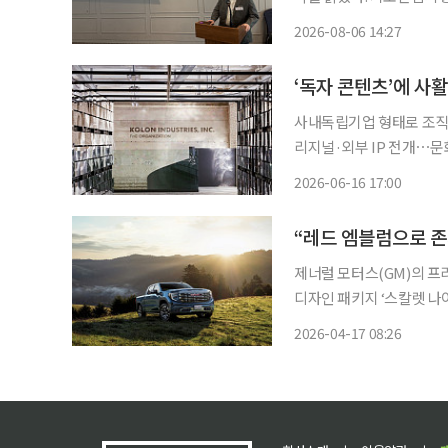
원~2만8400원이다. 총 
2026-08-06 14:27
기관투자자를 대상으로 수요
‘독자 콘텐츠’에 사활
사내독립기업 형태로 조직
리지널·외부 IP 전개⋯문화 콘텐츠로 확장 패션업계가 
로 끌어올리고 있다. 외부 
2026-06-16 17:00
제너럴 모터스(GM)의 프
디자인 패키지 ‘스칼렛 나이트 에
드날리 트림을 기반으로 외
2026-04-17 08:26
GMC 엠블럼을 적용해 시