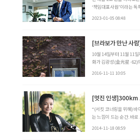
‘책임대표사원’이라는 독특
기, 드넓은 세계를 담은 지
2023-01-05 08:48
의 주인, 여든의 구자관 
10월 14일부터 11월 1
화가 김광성(金光星·62)의
이 저절로 든다. 수묵담채
2016-11-11 10:05
물과 풍경들에서 오래전에 
[멋진 인생]300k
“(서킷 코너링을 위해) 
는 느낌이 드는 순간. 바로 
크 족들이 모여 실력을 뽐
2014-11-18 08:59
렵하면서도 묵직한 기운이 