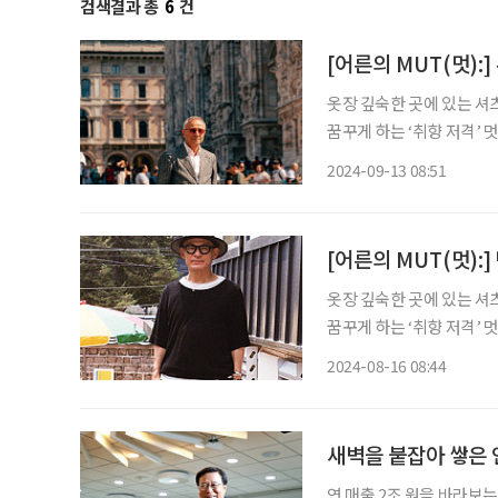
검색결과 총
6
건
[어른의 MUT(멋):
옷장 깊숙한 곳에 있는 셔츠
꿈꾸게 하는 ‘취향 저격’ 
당한 태도를 배울 수 있다
2024-09-13 08:51
번째 주제는 ‘유럽’이다.
[어른의 MUT(멋):
옷장 깊숙한 곳에 있는 셔츠
꿈꾸게 하는 ‘취향 저격’ 
당한 태도를 배울 수 있다
2024-08-16 08:44
사진작가의 사진과 감상 일
새벽을 붙잡아 쌓은 
연 매출 2조 원을 바라보