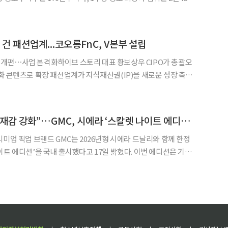
공모금액은 422억원~483억원이다. 지난달 31일부터 이날(6일)까지
예측을 진행했으며, 공모가 확정 후 오는 11
 건 패션업계...코오롱FnC, V본부 설립
개편⋯사업 본격화하이브 스토리 대표 황보상우 CIPO가 총괄오
지식재산권(IP)을 새로운 성장 축으
캐릭터를 빌려 협업하는 단계를 넘어, IP를 직접 만들고 팬덤을 키
워 독자 사업으로 확장하려는 움직임이 본격화한다. 코오롱인더스트리FnC부문(코오롱Fn
“레드 엠블럼으로 존재감 강화”…GMC, 시에라 ‘스칼렛 나이트 에디션’ 출시
리미엄 픽업 브랜드 GMC는 2026년형 시에라 드날리와 함께 한정
디션’을 국내 출시했다고 17일 밝혔다. 이번 에디션은 기존
관 디자인 요소를 강화한 것이 특징이다. 전면부에는 LED 레드
각적 존재감을 높였고 △GMC 로고 프로젝션 퍼들램프