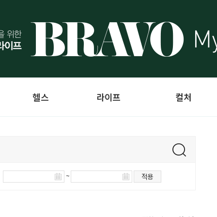
헬스
라이프
컬처
~
적용