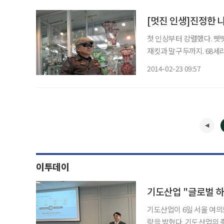
첫 인상부터 강렬했다. 빳
재킷과 말구두까지. 68세라고
회에서 쓰는 별명인 ‘종로신
2014-02-23 09:57
선 씨는 커다란 오토바이 ‘
이투데이
기도산업 "글로벌 
기도산업이 6일 서울 여의
략을 밝혔다. 기도산업의 총 공모주식수는 170만주이며, 1주당 공모 희망가 범위는 2만4800