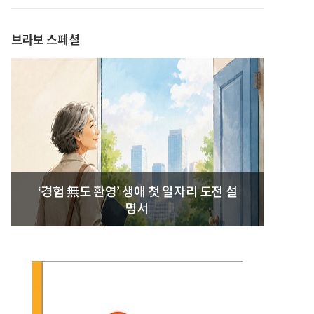
발간
브라보 스페셜
‘경험 無도 환영’ 생애 첫 일자리 도전 설
명서