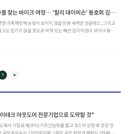
[멋진 인생]진정한 나를 찾는 바이크 여정… ‘할리 데이비슨’ 동호회 김홍선(68)씨
빳한 가죽재킷에 눈빛이 보이지 않을 만큼 새까만 선글라스, 그리고
는 믿기지 않을 정도로 박력 있는 패션 감각이었다. 바이크 동호
사’보다 ‘종로 터프가이’가 어울리는 그였다. 그렇다. 68세의 김홍
할리 데이비슨’을 즐기는 바이커(Biker)다. 환
1
하이테크 아웃도어 전문기업으로 도약할 것"
도에서 기업공개(IPO) 기자간담회를 열고 코스닥 상장 후 성장 전
◀
▶