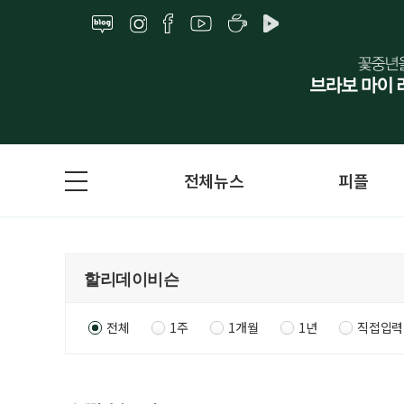
전체뉴스
피플
전체
1주
1개월
1년
직접입력