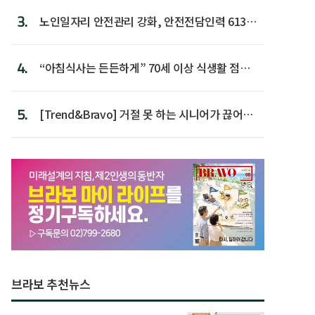
3.
노인일자리 안전관리 강화, 안전전담인력 613명
첫 배치
4.
“아침식사는 든든하게” 70세 이상 식생활 점수
가장 높아
5.
[Trend&Bravo] 거절 못 하는 시니어가 끊어야
할 행동 5
브라보 추천뉴스